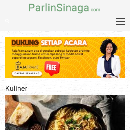
Kuliner