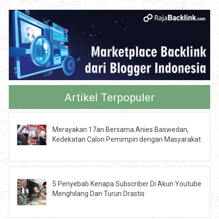
Artikel Terpopuler
Merayakan 17an Bersama Anies Baswedan,
Kedekatan Calon Pemimpin dengan Masyarakat
5 Penyebab Kenapa Subscriber Di Akun Youtube
Menghilang Dan Turun Drastis