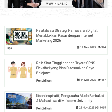
Revitalisasi Strategi Pemasaran Digital:
Menaklukkan Pasar dengan Internet
Marketing 2026
12 Des 2025 |
374
Tips
Raih Skor Tinggi dengan Tryout CPNS
Fleksibel yang Bisa Disesuaikan Gaya
Belajarmu
14 Mei 2025 |
487
Pendidikan
Kisah Inspiratif, Pengusaha Muda Berbakat
& Mahasiswa di Ma’soem University
26 Nov 2023 |
1065
Pendidikan