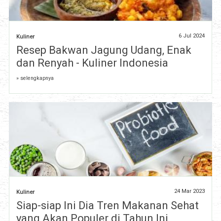
6 Jul 2024
Kuliner
Resep Bakwan Jagung Udang, Enak
dan Renyah - Kuliner Indonesia
» selengkapnya
24 Mar 2023
Kuliner
Siap-siap Ini Dia Tren Makanan Sehat
yang Akan Populer di Tahun Ini