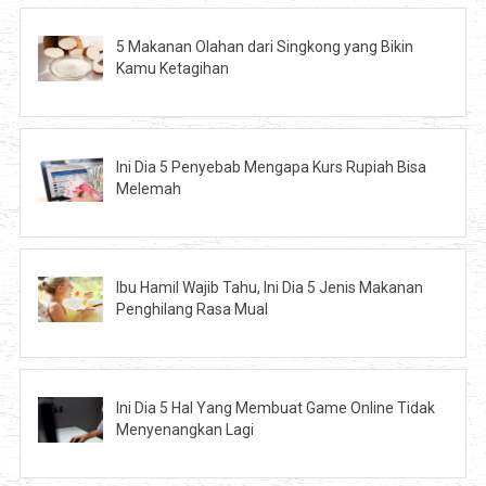
5 Makanan Olahan dari Singkong yang Bikin
Kamu Ketagihan
Ini Dia 5 Penyebab Mengapa Kurs Rupiah Bisa
Melemah
Ibu Hamil Wajib Tahu, Ini Dia 5 Jenis Makanan
Penghilang Rasa Mual
Ini Dia 5 Hal Yang Membuat Game Online Tidak
Menyenangkan Lagi