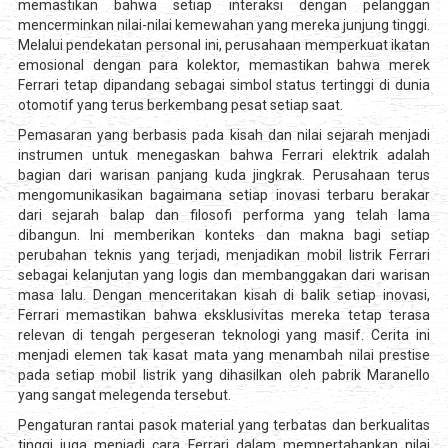
memastikan bahwa setiap interaksi dengan pelanggan
mencerminkan nilai-nilai kemewahan yang mereka junjung tinggi.
Melalui pendekatan personal ini, perusahaan memperkuat ikatan
emosional dengan para kolektor, memastikan bahwa merek
Ferrari tetap dipandang sebagai simbol status tertinggi di dunia
otomotif yang terus berkembang pesat setiap saat.
Pemasaran yang berbasis pada kisah dan nilai sejarah menjadi
instrumen untuk menegaskan bahwa Ferrari elektrik adalah
bagian dari warisan panjang kuda jingkrak. Perusahaan terus
mengomunikasikan bagaimana setiap inovasi terbaru berakar
dari sejarah balap dan filosofi performa yang telah lama
dibangun. Ini memberikan konteks dan makna bagi setiap
perubahan teknis yang terjadi, menjadikan mobil listrik Ferrari
sebagai kelanjutan yang logis dan membanggakan dari warisan
masa lalu. Dengan menceritakan kisah di balik setiap inovasi,
Ferrari memastikan bahwa eksklusivitas mereka tetap terasa
relevan di tengah pergeseran teknologi yang masif. Cerita ini
menjadi elemen tak kasat mata yang menambah nilai prestise
pada setiap mobil listrik yang dihasilkan oleh pabrik Maranello
yang sangat melegenda tersebut.
Pengaturan rantai pasok material yang terbatas dan berkualitas
tinggi juga menjadi cara Ferrari dalam mempertahankan nilai