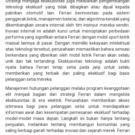
Strategi menjaga eksklusivitas juga melibatkan pengembangan
teknologi eksklusif yang tidak dibagikan atau dijual kepada
pabrikan otomotif lain. Ferrari berinvestasi pada sistem
penggerak listrik, manajemen baterai, dan algoritma kendali yang
dikembangkan secara internal oleh tim insinyur mereka sendiri.
Inovasi internal ini adalah kunci untuk menciptakan perbedaan
performa yang signifikan antara Ferrari dengan mobil sport listrik
massal lainnya di pasar. Dengan memiliki kekayaan intelektual
atas teknologi tersebut, perusahaan memastikan bahwa sensasi
berkendara yang diberikan oleh mobil listrik Ferrari akan selalu
unik dan tak tertandingi. Eksklusivitas teknologi adalah bukti
nyata bahwa Ferrari tetap setia pada janji untuk selalu
memberikan yang terbaik dan paling eksklusif bagi basis
pelanggan setia mereka.
Manajemen hubungan pelanggan melalui program keanggotaan
elit menjadi bagian dari strategi Ferrari dalam mengelola
eksklusivitas di era elektrik. Perusahaan memberikan akses
istimewa bagi para pelanggan setia untuk mendapatkan
informasi awal dan kesempatan pemesanan eksklusif terhadap
model-model masa depan. Langkah ini bukan hanya tentang
penjualan, melainkan tentang membangun komunitas yang
saling berbagi gairah terhadap inovasi dan sejarah merek. Ferrari