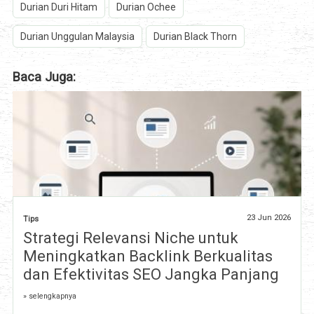
Durian Duri Hitam
Durian Ochee
Durian Unggulan Malaysia
Durian Black Thorn
Baca Juga:
23 Jun 2026
Tips
Strategi Relevansi Niche untuk
Meningkatkan Backlink Berkualitas
dan Efektivitas SEO Jangka Panjang
» selengkapnya