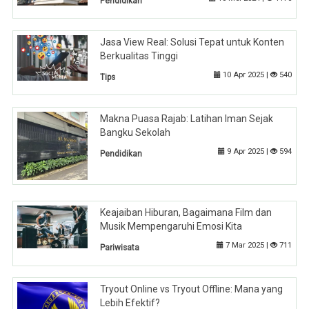
Pendidikan
Jasa View Real: Solusi Tepat untuk Konten
Berkualitas Tinggi
10 Apr 2025 |
540
Tips
Makna Puasa Rajab: Latihan Iman Sejak
Bangku Sekolah
9 Apr 2025 |
594
Pendidikan
Keajaiban Hiburan, Bagaimana Film dan
Musik Mempengaruhi Emosi Kita
7 Mar 2025 |
711
Pariwisata
Tryout Online vs Tryout Offline: Mana yang
Lebih Efektif?