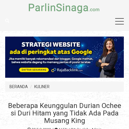
BERANDA
KULINER
Beberapa Keunggulan Durian Ochee
si Duri Hitam yang Tidak Ada Pada
Musang King