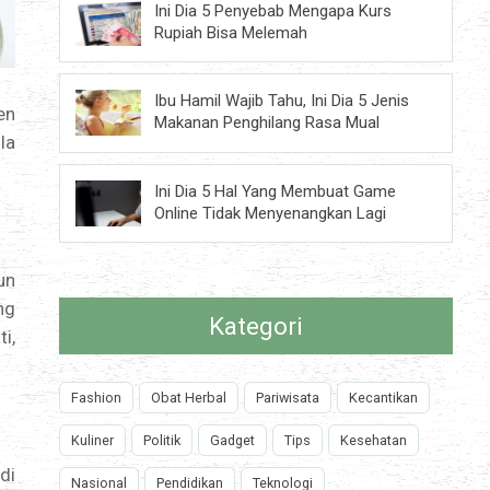
Ini Dia 5 Penyebab Mengapa Kurs
Rupiah Bisa Melemah
Ibu Hamil Wajib Tahu, Ini Dia 5 Jenis
en
Makanan Penghilang Rasa Mual
la
Ini Dia 5 Hal Yang Membuat Game
Online Tidak Menyenangkan Lagi
un
ng
Kategori
i,
Fashion
Obat Herbal
Pariwisata
Kecantikan
Kuliner
Politik
Gadget
Tips
Kesehatan
di
Nasional
Pendidikan
Teknologi