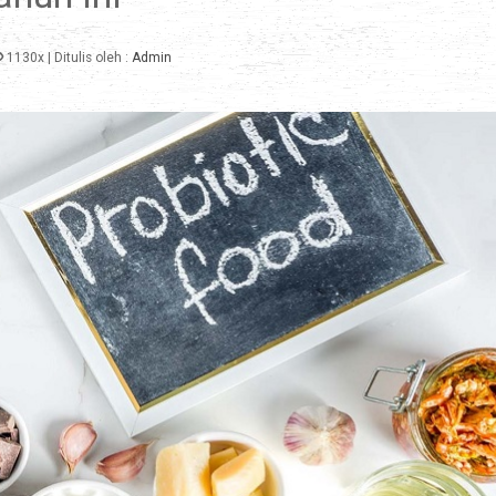
1130x
| Ditulis oleh :
Admin