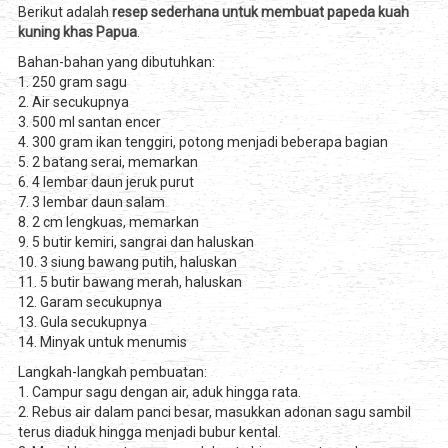
Berikut adalah
resep sederhana untuk membuat papeda kuah
kuning khas Papua
.
Bahan-bahan yang dibutuhkan:
1. 250 gram sagu
2. Air secukupnya
3. 500 ml santan encer
4. 300 gram ikan tenggiri, potong menjadi beberapa bagian
5. 2 batang serai, memarkan
6. 4 lembar daun jeruk purut
7. 3 lembar daun salam
8. 2 cm lengkuas, memarkan
9. 5 butir kemiri, sangrai dan haluskan
10. 3 siung bawang putih, haluskan
11. 5 butir bawang merah, haluskan
12. Garam secukupnya
13. Gula secukupnya
14. Minyak untuk menumis
Langkah-langkah pembuatan:
1. Campur sagu dengan air, aduk hingga rata.
2. Rebus air dalam panci besar, masukkan adonan sagu sambil
terus diaduk hingga menjadi bubur kental.