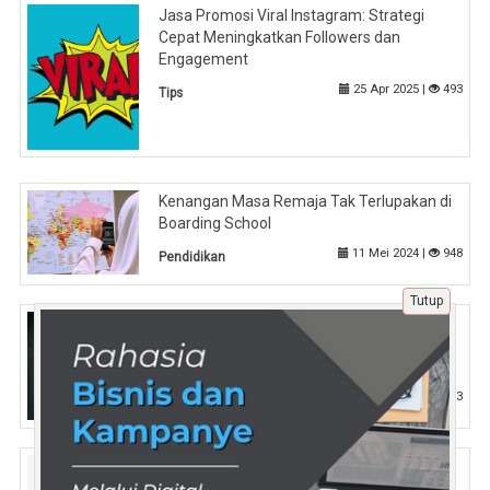
Jasa Promosi Viral Instagram: Strategi
Cepat Meningkatkan Followers dan
Engagement
25 Apr 2025 |
493
Tips
Kenangan Masa Remaja Tak Terlupakan di
Boarding School
11 Mei 2024 |
948
Pendidikan
Tutup
Metodologi Pengujian Sasis Dinamis pada
Fasilitas Rig Simulasi Multi-Axis dalam
Protokol Penjaminan Mutu Porsche Moden
19 Jun 2026 |
113
Tips
Transformasi Pengawasan Bisnis: Kenapa
Otomatisasi Jadi Kebutuhan Utama