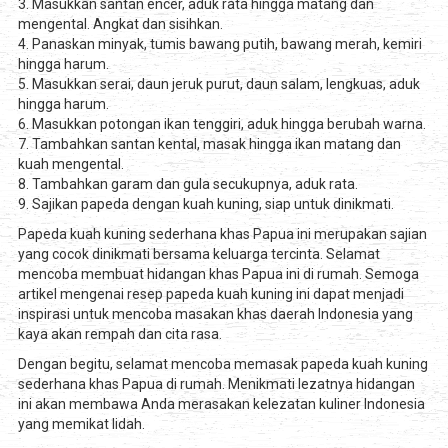
3. Masukkan santan encer, aduk rata hingga matang dan
mengental. Angkat dan sisihkan.
4. Panaskan minyak, tumis bawang putih, bawang merah, kemiri
hingga harum.
5. Masukkan serai, daun jeruk purut, daun salam, lengkuas, aduk
hingga harum.
6. Masukkan potongan ikan tenggiri, aduk hingga berubah warna.
7. Tambahkan santan kental, masak hingga ikan matang dan
kuah mengental.
8. Tambahkan garam dan gula secukupnya, aduk rata.
9. Sajikan papeda dengan kuah kuning, siap untuk dinikmati.
Papeda kuah kuning sederhana khas Papua ini merupakan sajian
yang cocok dinikmati bersama keluarga tercinta. Selamat
mencoba membuat hidangan khas Papua ini di rumah. Semoga
artikel mengenai resep papeda kuah kuning ini dapat menjadi
inspirasi untuk mencoba masakan khas daerah Indonesia yang
kaya akan rempah dan cita rasa.
Dengan begitu, selamat mencoba memasak papeda kuah kuning
sederhana khas Papua di rumah. Menikmati lezatnya hidangan
ini akan membawa Anda merasakan kelezatan kuliner Indonesia
yang memikat lidah.