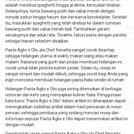
adalah merebus spaghetti hingga al dente, kemudian tiriskan.
Selanjutnya, tumis bawang putih dan cabai merah dengan
minyak zaitun hingga harum dan berwarna kecokelatan. Setelah
itu, masukkan spaghetti yang telah direbus ke dalam tumisan
bawang putih dan cabai merah tadi. Tambahkan garam
secukupnya dan aduk rata. Terakhir, taburi pasta dengan parsley
sebagai hiasan sebelum disajikan.
Pasta Aglio e Olio ala Chef Renatta sangat cocok disantap
sebagai hidangan utama di waktu makan siang atau makan
malam. Rasanya yang gurih dan pedas membuat hidangan ini
cocok untuk lidah pecinta kuliner pedas. Selain itu, resep ini
sangat simpel dan mudah diikuti, sehingga cocok bagi Anda yang
ingin mencoba membuat hidangan pasta Italia sendiri di rumah.
Hidangan Pasta Aglio e Olio juga sering ditemukan di berbagai
restoran dan kafe yang menyajikan kuliner Italia. Penggunaan
kata kunci "Pasta Aglio e Olio" dalam artikel ini diharapkan dapat
meningkatkan visibilitas artikel dalam hasil pencarian di mesin
pencari, sehingga pembaca yang sedang mencari resep dan
informasi seputar Pasta Aglio e Olio dapat menemukan artikel ini
dengan mudah.
Demikianlah resep simpel Pasta Aglio e Olio ala Chef Renatta