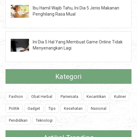
Ibu Hamil Wajib Tahu, Ini Dia 5 Jenis Makanan
Penghilang Rasa Mual
Ini Dia 5 Hal Yang Membuat Game Online Tidak
Menyenangkan Lagi
Kategori
Fashion
Obat Herbal
Pariwisata
Kecantikan
Kuliner
Politik
Gadget
Tips
Kesehatan
Nasional
Pendidikan
Teknologi