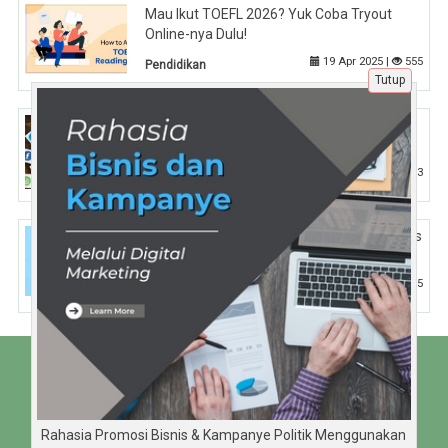
Mau Ikut TOEFL 2026? Yuk Coba Tryout
Online-nya Dulu!
19 Apr 2025 |
555
Pendidikan
Tutup
Hashtag Bagian Strategi Social Media
Marketing yang Murah & Efektif
27 Jul 2024 |
783
Kuliner
Teknik Publikasi di Media Sosial: Studi Kasus
dari Brand Lokal Sukses
11 Apr 2025 |
615
Tips
Beranda
Tentang Kami
Disclaimer
Rahasia Promosi Bisnis & Kampanye Politik Menggunakan