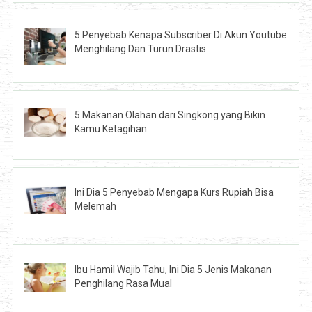
5 Penyebab Kenapa Subscriber Di Akun Youtube
Menghilang Dan Turun Drastis
5 Makanan Olahan dari Singkong yang Bikin
Kamu Ketagihan
Ini Dia 5 Penyebab Mengapa Kurs Rupiah Bisa
Melemah
Ibu Hamil Wajib Tahu, Ini Dia 5 Jenis Makanan
Penghilang Rasa Mual