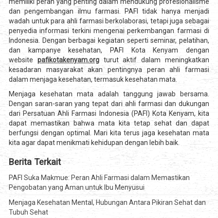
memiliki peran yang penting dalam mendukung profesionalisme
dan pengembangan ilmu farmasi. PAFI tidak hanya menjadi
wadah untuk para ahli farmasi berkolaborasi, tetapi juga sebagai
penyedia informasi terkini mengenai perkembangan farmasi di
Indonesia. Dengan berbagai kegiatan seperti seminar, pelatihan,
dan kampanye kesehatan, PAFI Kota Kenyam dengan
website
pafikotakenyam.org
turut aktif dalam meningkatkan
kesadaran masyarakat akan pentingnya peran ahli farmasi
dalam menjaga kesehatan, termasuk kesehatan mata.
Menjaga kesehatan mata adalah tanggung jawab bersama.
Dengan saran-saran yang tepat dari ahli farmasi dan dukungan
dari Persatuan Ahli Farmasi Indonesia (PAFI) Kota Kenyam, kita
dapat memastikan bahwa mata kita tetap sehat dan dapat
berfungsi dengan optimal. Mari kita terus jaga kesehatan mata
kita agar dapat menikmati kehidupan dengan lebih baik.
Berita Terkait
PAFI Suka Makmue: Peran Ahli Farmasi dalam Memastikan
Pengobatan yang Aman untuk Ibu Menyusui
Menjaga Kesehatan Mental, Hubungan Antara Pikiran Sehat dan
Tubuh Sehat