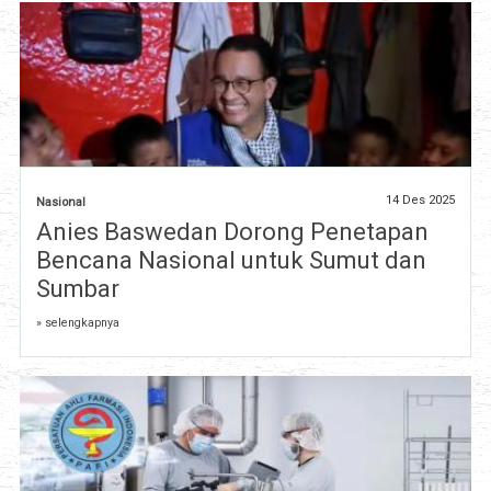
14 Des 2025
Nasional
Anies Baswedan Dorong Penetapan
Bencana Nasional untuk Sumut dan
Sumbar
» selengkapnya