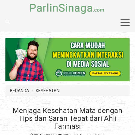
BERANDA
KESEHATAN
Menjaga Kesehatan Mata dengan
Tips dan Saran Tepat dari Ahli
Farmasi