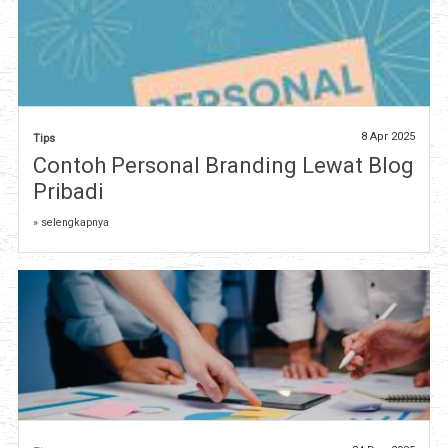
8 Apr 2025
Tips
Contoh Personal Branding Lewat Blog
Pribadi
» selengkapnya