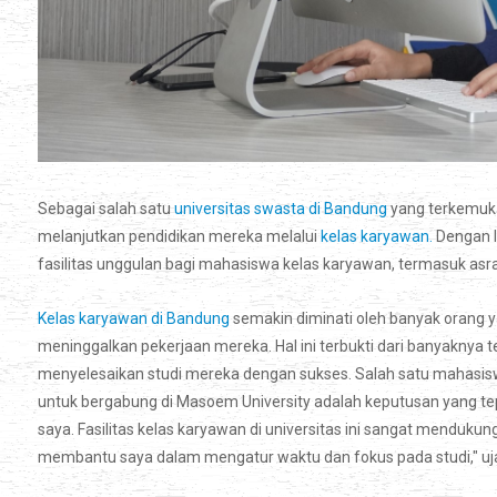
Sebagai salah satu
universitas swasta di Bandung
yang terkemuka
melanjutkan pendidikan mereka melalui
kelas karyawan.
Dengan l
fasilitas unggulan bagi mahasiswa kelas karyawan, termasuk a
Kelas karyawan di Bandung
semakin diminati oleh banyak orang 
meninggalkan pekerjaan mereka. Hal ini terbukti dari banyaknya 
menyelesaikan studi mereka dengan sukses. Salah satu mahasis
untuk bergabung di Masoem University adalah keputusan yang tep
saya. Fasilitas kelas karyawan di universitas ini sangat mendu
membantu saya dalam mengatur waktu dan fokus pada studi," uj