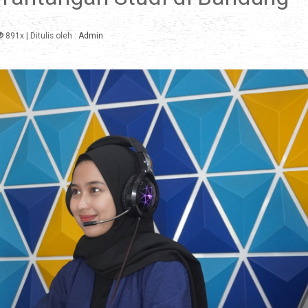
891x
| Ditulis oleh :
Admin