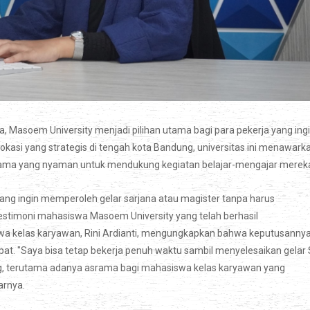
, Masoem University menjadi pilihan utama bagi para pekerja yang ing
okasi yang strategis di tengah kota Bandung, universitas ini menawark
srama yang nyaman untuk mendukung kegiatan belajar-mengajar merek
yang ingin memperoleh gelar sarjana atau magister tanpa harus
testimoni mahasiswa Masoem University yang telah berhasil
wa kelas karyawan, Rini Ardianti, mengungkapkan bahwa keputusanny
at. "Saya bisa tetap bekerja penuh waktu sambil menyelesaikan gelar
kung, terutama adanya asrama bagi mahasiswa kelas karyawan yang
arnya.