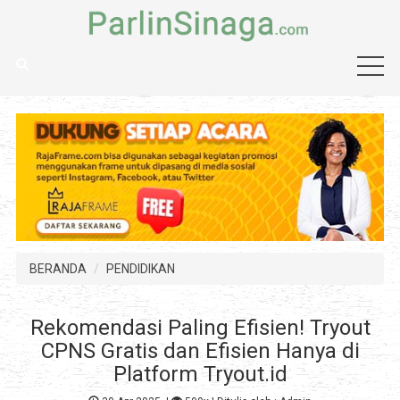
BERANDA
PENDIDIKAN
Rekomendasi Paling Efisien! Tryout
CPNS Gratis dan Efisien Hanya di
Platform Tryout.id