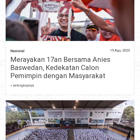
19 Agu 2023
Nasional
Merayakan 17an Bersama Anies
Baswedan, Kedekatan Calon
Pemimpin dengan Masyarakat
» selengkapnya