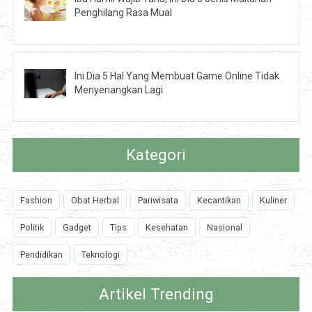
Penghilang Rasa Mual
Ini Dia 5 Hal Yang Membuat Game Online Tidak
Menyenangkan Lagi
Kategori
Fashion
Obat Herbal
Pariwisata
Kecantikan
Kuliner
Politik
Gadget
Tips
Kesehatan
Nasional
Pendidikan
Teknologi
Artikel Trending