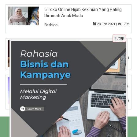
5 Toko Online Hijab Kekinian Yang Paling
Diminati Anak Muda
23 Feb 2021 |
1798
Fashion
Tutup
Analogi Verbal: Definisi, Jenis, dan Cara
Menjawabnya
12 Mar 2025 |
841
Pendidikan
Strategi Social Proof Marketing untuk
Meningkatkan Kepercayaan dan Keputusan
Pembelian Konsumen
25 Apr 2026 |
189
Tips
Beranda
Tentang Kami