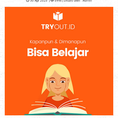
30 Apr 2025
|
599x
| Ditulis oleh :
Admin