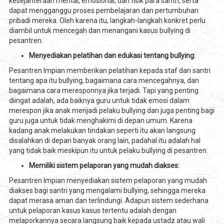
kesejahteraan mental, emosional, dan fisik para santri, serta
dapat mengganggu proses pembelajaran dan pertumbuhan
pribadi mereka. Oleh karena itu, langkah-langkah konkret perlu
diambil untuk mencegah dan menangani kasus bullying di
pesantren.
Menyediakan pelatihan dan edukasi tentang bullying:
Pesantren Impian memberikan pelatihan kepada staf dan santri
tentang apa itu bullying, bagaimana cara mencegahnya, dan
bagaimana cara meresponnya jika terjadi. Tapi yang penting
diingat adalah, ada baiknya guru untuk tidak emosi dalam
merespon jika anak menjadi pelaku bullying dan juga penting bagi
guru juga untuk tidak menghakimi di depan umum. Karena
kadang anak melakukan tindakan seperti itu akan langsung
disalahkan di depan banyak orang lain, padahal itu adalah hal
yang tidak baik meskipun itu untuk pelaku bullying di pesantren.
Memiliki sistem pelaporan yang mudah diakses:
Pesantren Impian menyediakan sistem pelaporan yang mudah
diakses bagi santri yang mengalami bullying, sehingga mereka
dapat merasa aman dan terlindungi. Adapun sistem sederhana
untuk pelaporan kasus kasus tertentu adalah dengan
melaporkannya secara langsung baik kepada ustadz atau wali