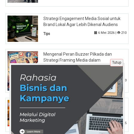
Strategi Engagement Media Sosial untuk
Brand Lokal Agar Lebih Dikenal Audiens
6 Mei 2026 |
210
Tips
Mengenal Peran Buzzer Pilkada dan
Strategi Framing Media dalam
Tutup
Mempengaruhi Opini Publik Bersama
Rajakomen.com
18 Mei 2025 |
493
Politik
Jasa Promosi Digital: Meningkatkan
Visibilitas Website Software POS Toko
Anda
6 Jun 2025 |
435
Tips