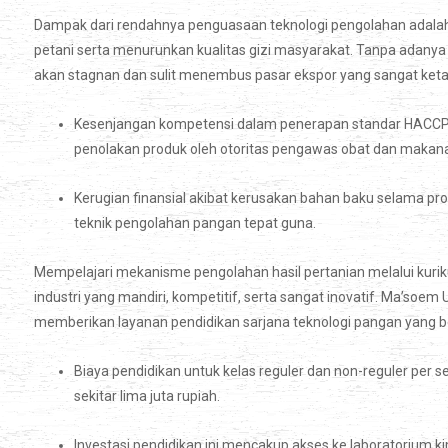
Dampak dari rendahnya penguasaan teknologi pengolahan adalah
petani serta menurunkan kualitas gizi masyarakat. Tanpa adanya in
akan stagnan dan sulit menembus pasar ekspor yang sangat keta
Kesenjangan kompetensi dalam penerapan standar HACCP 
penolakan produk oleh otoritas pengawas obat dan makan
Kerugian finansial akibat kerusakan bahan baku selama pr
teknik pengolahan pangan tepat guna.
Mempelajari mekanisme pengolahan hasil pertanian melalui kurik
industri yang mandiri, kompetitif, serta sangat inovatif. Ma’soem
memberikan layanan pendidikan sarjana teknologi pangan yang b
Biaya pendidikan untuk kelas reguler dan non-reguler per 
sekitar lima juta rupiah.
Investasi pendidikan ini mencakup akses ke laboratorium k