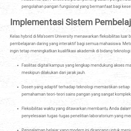
pengolahan pangan fungsional yang bermanfaat bagi kes
Implementasi Sistem Pembelaj
Kelas hybrid di Ma’soem University menawarkan fleksibilitas luar
pembelajaran daring yang interaktif bagi semua mahasiswa. Met
ingin tetap meningkatkan kualifikasi akademik di bidang teknologi
Fasilitas digital kampus yang lengkap mendukung akses mat
meskipun dilakukan dari jarak jauh.
Dosen yang adaptif terhadap teknologi memastikan setiap 
pemahaman teori-teori sains pangan yang sangat komplek
Fleksibilitas waktu yang ditawarkan membantu Anda dal
penyelesaian tugas-tugas penelitian laboratorium yang menu
Pengalaman belajar yang modern ini dirancang untuk menj