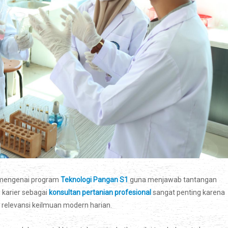
i mengenai program
Teknologi Pangan S1
guna menjawab tantangan
 karier sebagai
konsultan pertanian profesional
sangat penting karena
a relevansi keilmuan modern harian.