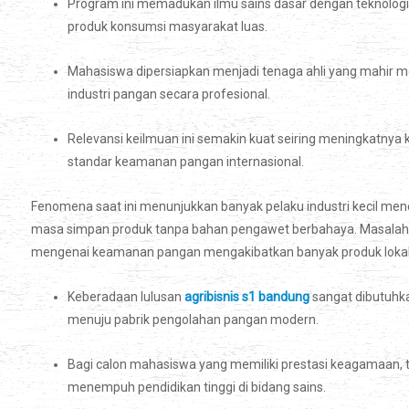
Program ini memadukan ilmu sains dasar dengan teknolog
produk konsumsi masyarakat luas.
Mahasiswa dipersiapkan menjadi tenaga ahli yang mahir me
industri pangan secara profesional.
Relevansi keilmuan ini semakin kuat seiring meningkatnya k
standar keamanan pangan internasional.
Fenomena saat ini menunjukkan banyak pelaku industri kecil m
masa simpan produk tanpa bahan pengawet berbahaya. Masalah
mengenai keamanan pangan mengakibatkan banyak produk lokal su
Keberadaan lulusan
agribisnis s1 bandung
sangat dibutuhka
menuju pabrik pengolahan pangan modern.
Bagi calon mahasiswa yang memiliki prestasi keagamaan, 
menempuh pendidikan tinggi di bidang sains.