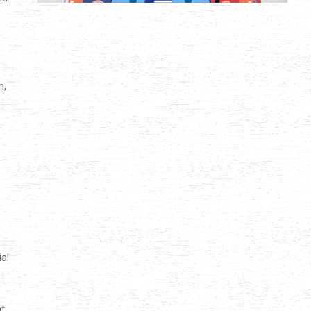
n,
al
at