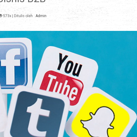
573x
| Ditulis oleh :
Admin