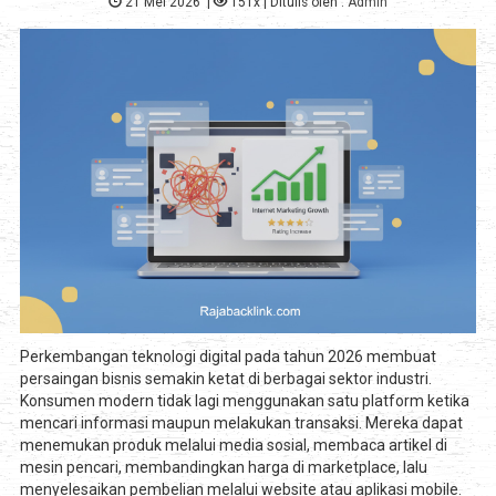
21 Mei 2026
|
151x
| Ditulis oleh :
Admin
Perkembangan teknologi digital pada tahun 2026 membuat
persaingan bisnis semakin ketat di berbagai sektor industri.
Konsumen modern tidak lagi menggunakan satu platform ketika
mencari informasi maupun melakukan transaksi. Mereka dapat
menemukan produk melalui media sosial, membaca artikel di
mesin pencari, membandingkan harga di marketplace, lalu
menyelesaikan pembelian melalui website atau aplikasi mobile.