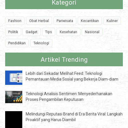
Kategori
Fashion
Obat Herbal
Pariwisata
Kecantikan
Kuliner
Politik
Gadget
Tips
Kesehatan
Nasional
Pendidikan
Teknologi
Artikel Trending
Lebih dari Sekadar Melihat Feed: Teknologi
Pemantauan Media Sosial yang Bekerja Diam-diam
Teknologi Analisis Sentimen: Menyederhanakan
Proses Pengambilan Keputusan
Melindungi Reputasi Brand di Era Berita Viral: Langkah
Proaktif yang Harus Diambil