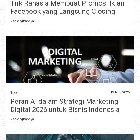
Trik Rahasia Membuat Promosi Iklan
Facebook yang Langsung Closing
» selengkapnya
19 Nov 2025
Tips
Peran AI dalam Strategi Marketing
Digital 2026 untuk Bisnis Indonesia
» selengkapnya