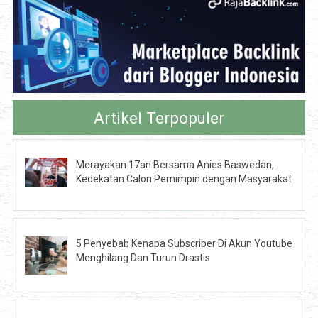
Artikel Terpopuler
Merayakan 17an Bersama Anies Baswedan,
Kedekatan Calon Pemimpin dengan Masyarakat
5 Penyebab Kenapa Subscriber Di Akun Youtube
Menghilang Dan Turun Drastis