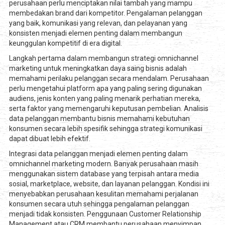
perusahaan perlu menciptakan nilai tambah yang mampu
membedakan brand dari kompetitor. Pengalaman pelanggan
yang baik, komunikasi yang relevan, dan pelayanan yang
konsisten menjadi elemen penting dalam membangun
keunggulan kompetitif di era digital.
Langkah pertama dalam membangun strategi omnichannel
marketing untuk meningkatkan daya saing bisnis adalah
memahami perilaku pelanggan secara mendalam. Perusahaan
perlu mengetahui platform apa yang paling sering digunakan
audiens, jenis konten yang paling menarik perhatian mereka,
serta faktor yang memengaruhi keputusan pembelian. Analisis
data pelanggan membantu bisnis memahami kebutuhan
konsumen secara lebih spesifik sehingga strategi komunikasi
dapat dibuat lebih efektif.
Integrasi data pelanggan menjadi elemen penting dalam
omnichannel marketing modern. Banyak perusahaan masih
menggunakan sistem database yang terpisah antara media
sosial, marketplace, website, dan layanan pelanggan. Kondisi ini
menyebabkan perusahaan kesulitan memahami perjalanan
konsumen secara utuh sehingga pengalaman pelanggan
menjadi tidak konsisten. Penggunaan Customer Relationship
Management atau CRM membantu perusahaan menyimpan