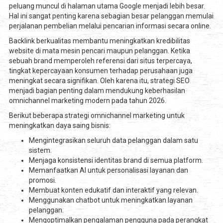
peluang muncul di halaman utama Google menjadi lebih besar.
Hal ini sangat penting karena sebagian besar pelanggan memulai
perjalanan pembelian melalui pencarian informasi secara online.
Backlink berkualitas membantu meningkatkan kredibilitas
website di mata mesin pencari maupun pelanggan. Ketika
sebuah brand memperoleh referensi dari situs terpercaya,
tingkat kepercayaan konsumen terhadap perusahaan juga
meningkat secara signifikan. Oleh karena itu, strategi SEO
menjadi bagian penting dalam mendukung keberhasilan
omnichannel marketing modern pada tahun 2026.
Berikut beberapa strategi omnichannel marketing untuk
meningkatkan daya saing bisnis:
Mengintegrasikan seluruh data pelanggan dalam satu
sistem.
Menjaga konsistensi identitas brand di semua platform.
Memanfaatkan AI untuk personalisasi layanan dan
promosi.
Membuat konten edukatif dan interaktif yang relevan.
Menggunakan chatbot untuk meningkatkan layanan
pelanggan.
Mengoptimalkan pengalaman pengguna pada perangkat