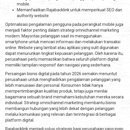
mobile.
Memanfaatkan Rajabacklink untuk memperkuat SEO dan
authority website.
Optimalisasi pengalaman pengguna pada perangkat mobile juga
menjadi faktor penting dalam strategi omnichannel marketing
modern. Mayoritas pelanggan saat ini menggunakan
smartphone untuk mencari informasi dan melakukan transaksi
online. Website yang lambat atau aplikasi yang sulit digunakan
dapat menurunkan tingkat kepuasan pelanggan. Oleh karena itu,
perusahaan perlu memastikan bahwa seluruh platform digital
memiliki tampilan responsif dan navigasi yang sederhana.
Persaingan bisnis digital pada tahun 2026 semakin menuntut
perusahaan untuk menghadirkan pengalaman pelanggan yang
lebih manusiawi dan personal. Konsumen tidak hanya
mempertimbangkan kualitas produk, tetapi juga menilai
bagaimana sebuah brand memahami kebutuhan mereka secara
individual. Strategi omnichannel marketing membantu bisnis
membangun hubungan yang lebih dekat dengan pelanggan
melalui komunikasi yang relevan dan terintegrasi di berbagai
platform digital.
Rajabacklink menjadi solusi strategis bagi perusahaan yang ingin