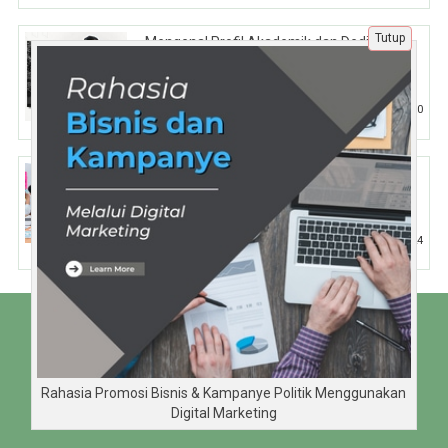
Tutup
Mengenal Profil Akademik dan Dedikasi
Strategis Wakil Rektor Dua Bidang
Administrasi Umum Ma’soem University
26 Mar 2026 |
0
Pendidikan
Penjualan Stagnan Meski Promosi Online
Sudah Maksimal? Saatnya Manfaatkan
Jasa Online Marketing
29 Des 2025 |
324
Tips
Beranda
Tentang Kami
Disclaimer
Rahasia Promosi Bisnis & Kampanye Politik Menggunakan
Digital Marketing
Copyright © ParlinSinaga.com 2026 - All rights reserved