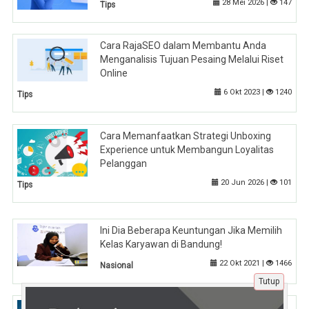
28 Mei 2026 |
147
Tips
Cara RajaSEO dalam Membantu Anda
Menganalisis Tujuan Pesaing Melalui Riset
Online
6 Okt 2023 |
1240
Tips
Cara Memanfaatkan Strategi Unboxing
Experience untuk Membangun Loyalitas
Pelanggan
20 Jun 2026 |
101
Tips
Ini Dia Beberapa Keuntungan Jika Memilih
Kelas Karyawan di Bandung!
22 Okt 2021 |
1466
Nasional
Tutup
Apakah Bisnis Anda Siap Menang di