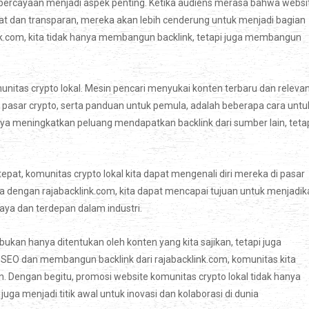
epercayaan menjadi aspek penting. Ketika audiens merasa bahwa websi
at dan transparan, mereka akan lebih cenderung untuk menjadi bagian
ink.com, kita tidak hanya membangun backlink, tetapi juga membangun
unitas crypto lokal. Mesin pencari menyukai konten terbaru dan relevan
aan pasar crypto, serta panduan untuk pemula, adalah beberapa cara untu
nya meningkatkan peluang mendapatkan backlink dari sumber lain, teta
at, komunitas crypto lokal kita dapat mengenali diri mereka di pasar
ama dengan rajabacklink.com, kita dapat mencapai tujuan untuk menjadi
aya dan terdepan dalam industri.
bukan hanya ditentukan oleh konten yang kita sajikan, tetapi juga
O dan membangun backlink dari rajabacklink.com, komunitas kita
 Dengan begitu, promosi website komunitas crypto lokal tidak hanya
ga menjadi titik awal untuk inovasi dan kolaborasi di dunia