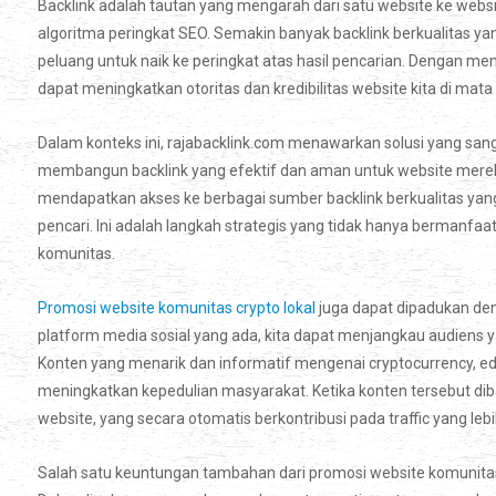
Backlink adalah tautan yang mengarah dari satu website ke webs
algoritma peringkat SEO. Semakin banyak backlink berkualitas yang
peluang untuk naik ke peringkat atas hasil pencarian. Dengan memi
dapat meningkatkan otoritas dan kredibilitas website kita di mata
Dalam konteks ini, rajabacklink.com menawarkan solusi yang san
membangun backlink yang efektif dan aman untuk website mereka
mendapatkan akses ke berbagai sumber backlink berkualitas yang
pencari. Ini adalah langkah strategis yang tidak hanya bermanfaa
komunitas.
Promosi website komunitas crypto lokal
juga dapat dipadukan de
platform media sosial yang ada, kita dapat menjangkau audiens
Konten yang menarik dan informatif mengenai cryptocurrency, eduk
meningkatkan kepedulian masyarakat. Ketika konten tersebut diba
website, yang secara otomatis berkontribusi pada traffic yang lebi
Salah satu keuntungan tambahan dari promosi website komunit