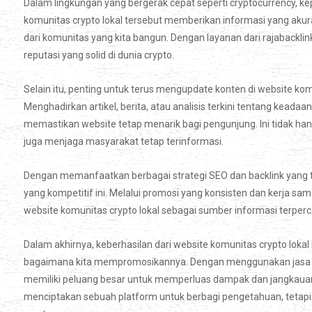
Dalam lingkungan yang bergerak cepat seperti cryptocurrency, k
komunitas crypto lokal tersebut memberikan informasi yang akur
dari komunitas yang kita bangun. Dengan layanan dari rajabackl
reputasi yang solid di dunia crypto.
Selain itu, penting untuk terus mengupdate konten di website kom
Menghadirkan artikel, berita, atau analisis terkini tentang kead
memastikan website tetap menarik bagi pengunjung. Ini tidak ha
juga menjaga masyarakat tetap terinformasi.
Dengan memanfaatkan berbagai strategi SEO dan backlink yang tep
yang kompetitif ini. Melalui promosi yang konsisten dan kerja s
website komunitas crypto lokal sebagai sumber informasi terperc
Dalam akhirnya, keberhasilan dari website komunitas crypto lokal 
bagaimana kita mempromosikannya. Dengan menggunakan jasa SE
memiliki peluang besar untuk memperluas dampak dan jangkauan.
menciptakan sebuah platform untuk berbagi pengetahuan, tetapi ju