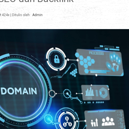
424x
| Ditulis oleh :
Admin