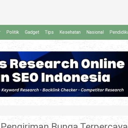
r
Politik
Gadget
Tips
Kesehatan
Nasional
Pendidik
 Pengiriman Bunga Terpercaya