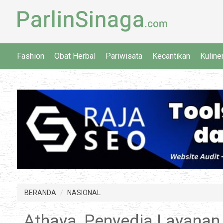
Fashion
Obat Herbal
Pariwisata
Kecantikan
Kuline
BERANDA
NASIONAL
Athaya, Penyedia Layanan