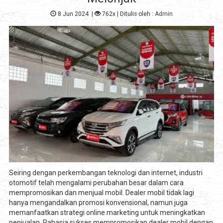
8 Jun 2024
|
762x
| Ditulis oleh :
Admin
Seiring dengan perkembangan teknologi dan internet, industri
otomotif telah mengalami perubahan besar dalam cara
mempromosikan dan menjual mobil. Dealer mobil tidak lagi
hanya mengandalkan promosi konvensional, namun juga
memanfaatkan strategi online marketing untuk meningkatkan
penjualan. Rahasia sukses mempromosikan dealer mobil dengan