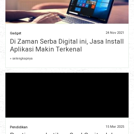
24 Nov 2021
Gadget
Di Zaman Serba Digital ini, Jasa Install
Aplikasi Makin Terkenal
» selengkapnya
15 Mar 2025
Pendidikan