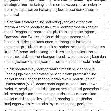
strategi online marketing
telah membawa penjualan melonjak
dan mendapatkan perhatian yang lebih besar dari konsumen
potensial.
Salah satu strategi online marketing yang efektif adalah
memanfaatkan media sosial untuk mempromosikan dealer
mobil. Dengan memanfaatkan platform seperti Instagram,
Facebook, dan Twitter, dealer mobil dapat secara aktif
berinteraksi dengan konsumen, membagikan informasi
mengenai produk, dan menarik perhatian melalui konten-konten
kreatif. Promosi online yang konsisten dan berkelanjutan di
media sosial dapat membangun brand awareness yang kuat dan
meningkatkan kepercayaan konsumen terhadap dealer mobil.
Selain media sosial, memanfaatkan mesin pencari seperti
Google juga menjadi strategi penting dalam promosi online
dealer mobil. Dengan menggunakan teknik Search Engine
Optimization (SEO), dealer mobil dapat memastikan bahwa
website mereka muncul di halaman pertama hasil pencarian. Hal
ini memungkinkan konsumen potensial untuk menemukan
dealer mobil dengan lebih mudah, meningkatkan jumlah
kunjungan website, dan akhirnya merangsang penjualan.