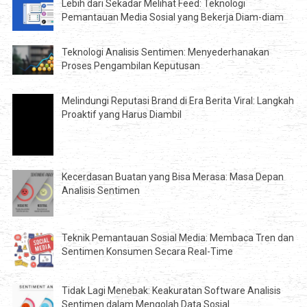
Lebih dari Sekadar Melihat Feed: Teknologi
Pemantauan Media Sosial yang Bekerja Diam-diam
Teknologi Analisis Sentimen: Menyederhanakan
Proses Pengambilan Keputusan
Melindungi Reputasi Brand di Era Berita Viral: Langkah
Proaktif yang Harus Diambil
Kecerdasan Buatan yang Bisa Merasa: Masa Depan
Analisis Sentimen
Teknik Pemantauan Sosial Media: Membaca Tren dan
Sentimen Konsumen Secara Real-Time
Tidak Lagi Menebak: Keakuratan Software Analisis
Sentimen dalam Mengolah Data Sosial