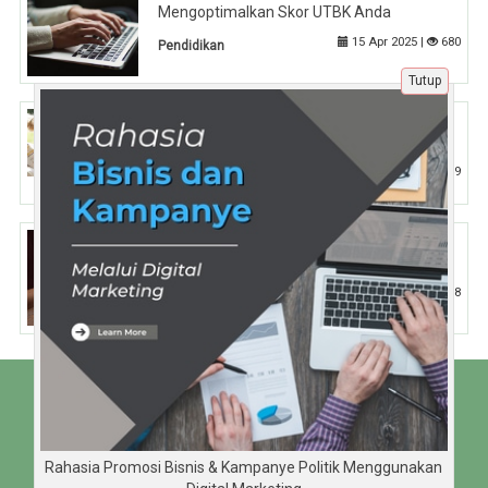
Mengoptimalkan Skor UTBK Anda
15 Apr 2025 |
680
Pendidikan
Tutup
Ibu Hamil Wajib Tahu, Ini Dia 5 Jenis
Makanan Penghilang Rasa Mual
27 Feb 2021 |
2649
Tips
Analogi Verbal: Definisi, Jenis, dan Cara
Menjawabnya
12 Mar 2025 |
848
Pendidikan
Beranda
Tentang Kami
Disclaimer
Rahasia Promosi Bisnis & Kampanye Politik Menggunakan