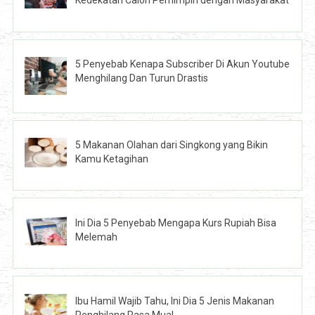
Kedekatan Calon Pemimpin dengan Masyarakat
5 Penyebab Kenapa Subscriber Di Akun Youtube
Menghilang Dan Turun Drastis
5 Makanan Olahan dari Singkong yang Bikin
Kamu Ketagihan
Ini Dia 5 Penyebab Mengapa Kurs Rupiah Bisa
Melemah
Ibu Hamil Wajib Tahu, Ini Dia 5 Jenis Makanan
Penghilang Rasa Mual