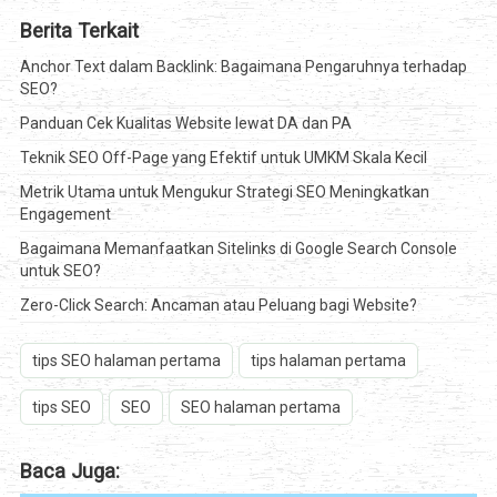
Berita Terkait
Anchor Text dalam Backlink: Bagaimana Pengaruhnya terhadap
SEO?
Panduan Cek Kualitas Website lewat DA dan PA
Teknik SEO Off-Page yang Efektif untuk UMKM Skala Kecil
Metrik Utama untuk Mengukur Strategi SEO Meningkatkan
Engagement
Bagaimana Memanfaatkan Sitelinks di Google Search Console
untuk SEO?
Zero-Click Search: Ancaman atau Peluang bagi Website?
tips SEO halaman pertama
tips halaman pertama
tips SEO
SEO
SEO halaman pertama
Baca Juga: