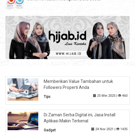
Memberikan Value Tambahan untuk
Followers Properti Anda
25 Mei 2025 |
460
Tips
Di Zaman Serba Digital ini, Jasa Install
Aplikasi Makin Terkenal
24 Nov 2021 |
1435
Gadget