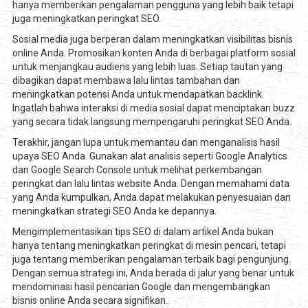
hanya memberikan pengalaman pengguna yang lebih baik tetapi
juga meningkatkan peringkat SEO.
Sosial media juga berperan dalam meningkatkan visibilitas bisnis
online Anda. Promosikan konten Anda di berbagai platform sosial
untuk menjangkau audiens yang lebih luas. Setiap tautan yang
dibagikan dapat membawa lalu lintas tambahan dan
meningkatkan potensi Anda untuk mendapatkan backlink.
Ingatlah bahwa interaksi di media sosial dapat menciptakan buzz
yang secara tidak langsung mempengaruhi peringkat SEO Anda.
Terakhir, jangan lupa untuk memantau dan menganalisis hasil
upaya SEO Anda. Gunakan alat analisis seperti Google Analytics
dan Google Search Console untuk melihat perkembangan
peringkat dan lalu lintas website Anda. Dengan memahami data
yang Anda kumpulkan, Anda dapat melakukan penyesuaian dan
meningkatkan strategi SEO Anda ke depannya.
Mengimplementasikan tips SEO di dalam artikel Anda bukan
hanya tentang meningkatkan peringkat di mesin pencari, tetapi
juga tentang memberikan pengalaman terbaik bagi pengunjung.
Dengan semua strategi ini, Anda berada di jalur yang benar untuk
mendominasi hasil pencarian Google dan mengembangkan
bisnis online Anda secara signifikan.