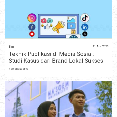
11 Apr 2025
Tips
Teknik Publikasi di Media Sosial:
Studi Kasus dari Brand Lokal Sukses
» selengkapnya