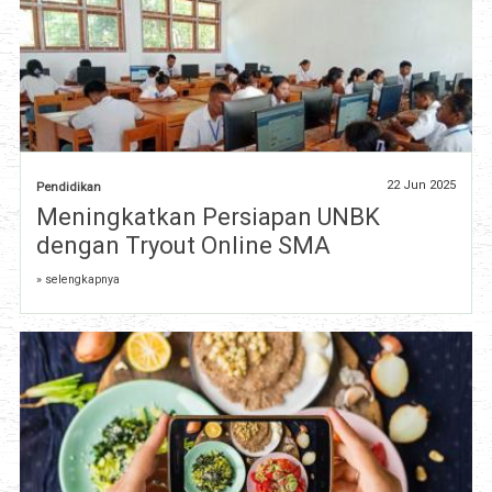
22 Jun 2025
Pendidikan
Meningkatkan Persiapan UNBK
dengan Tryout Online SMA
» selengkapnya