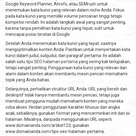
Google Keyword Planner, Ahrefs, atau SEMrush untuk
menemukan kata kunci yang relevan dalam niche Anda. Fokus
pada kata kunci yang memiliki volume pencarian tinggi tetapi
kompetisi rendah. Ini adalah langkah awal yang sangat penting,
karena tanpa pemilihan kata kunci yang tepat, sulit untuk
mencapai posisi teratas di Google.
Setelah Anda menemukan kata kunci yang tepat, saatnya
mengoptimalkan konten Anda. Pastikan untuk menyertakan kata
kunci dalam judul, subjudul, dan paragraf pertama. Ini adalah
salah satu
tips SEO halaman pertama
yang sering kali terlupakan,
tetapi sangat penting. Penggunaan kata kunci yang relevan dan
alami dalam konten akan membantu mesin pencari memahami
topik yang Anda bahas.
Selanjutnya, perhatikan struktur URL Anda. URL yang bersih dan
deskriptif tidak hanya membantu mesin pencari, tetapi juga
membuat pengguna mudah memahami konten yang mereka
coba akses. Hindari penggunaan karakter khusus dan angka
acak; sebaliknya, gunakan format yang mencerminkan inti dari isi
halaman. Misalnya, daripada menggunakan URL seperti
www.domainanda.com/artikel123, gunakan
www.domainanda.com/tips-seo-halaman-pertama.