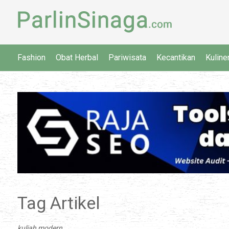
Fashion
Obat Herbal
Pariwisata
Kecantikan
Kuline
Tag Artikel
kuliah modern