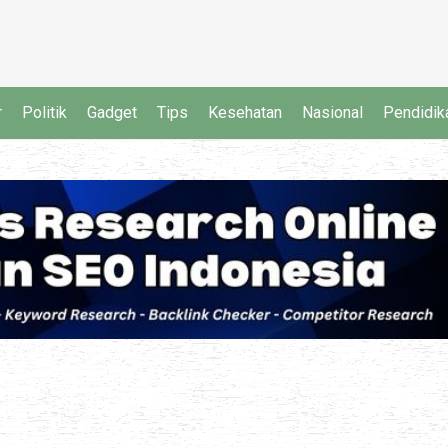
r
Politik
Gadget
Tips
Kesehatan
Nasional
Pendidik