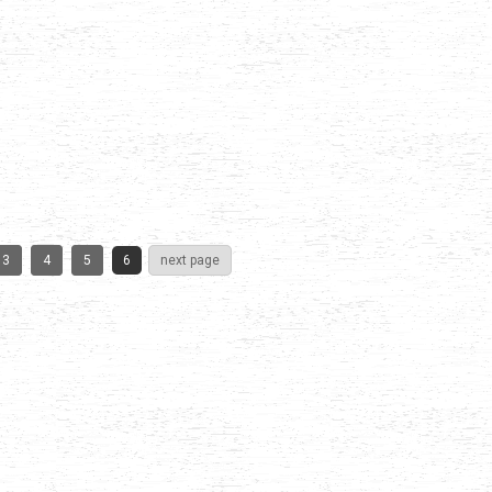
3
4
5
6
next page