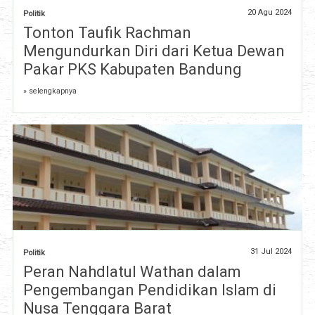
20 Agu 2024
Politik
Tonton Taufik Rachman
Mengundurkan Diri dari Ketua Dewan
Pakar PKS Kabupaten Bandung
» selengkapnya
31 Jul 2024
Politik
Peran Nahdlatul Wathan dalam
Pengembangan Pendidikan Islam di
Nusa Tenggara Barat