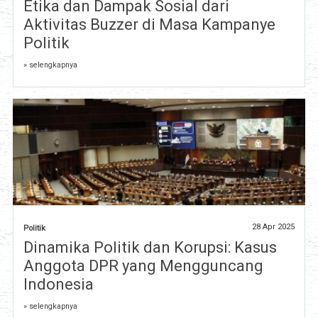
Etika dan Dampak Sosial dari
Aktivitas Buzzer di Masa Kampanye
Politik
» selengkapnya
28 Apr 2025
Politik
Dinamika Politik dan Korupsi: Kasus
Anggota DPR yang Mengguncang
Indonesia
» selengkapnya