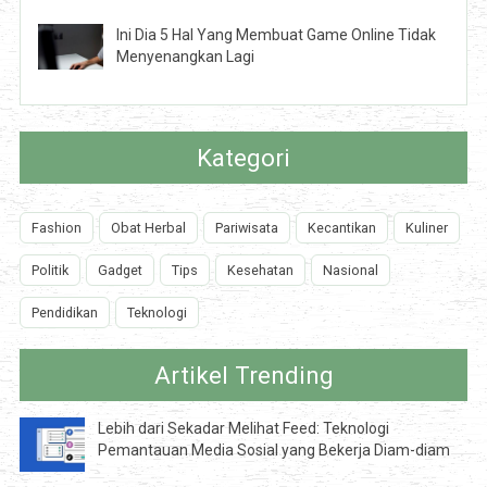
Ini Dia 5 Hal Yang Membuat Game Online Tidak
Menyenangkan Lagi
Kategori
Fashion
Obat Herbal
Pariwisata
Kecantikan
Kuliner
Politik
Gadget
Tips
Kesehatan
Nasional
Pendidikan
Teknologi
Artikel Trending
Lebih dari Sekadar Melihat Feed: Teknologi
Pemantauan Media Sosial yang Bekerja Diam-diam