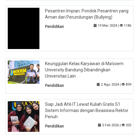
Pesantren Impian: Pondok Pesantren yang
Aman dari Perundungan (Bullying)
19 Mar 2024 |
1186
Pendidikan
Keunggulan Kelas Karyawan di Ma'soem
University Bandung Dibandingkan
Universitas Lain
2 Agu 2024 |
899
Pendidikan
Siap Jadi Ahli IT Lewat Kuliah Gratis S1
Sistem Informasi dengan Beasiswa Rektor
Penuh
5 Feb 2026 |
325
Pendidikan