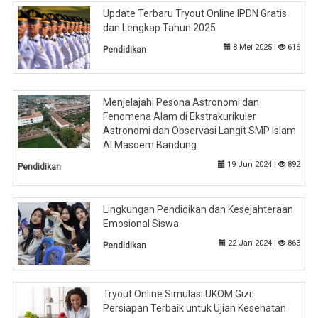
Update Terbaru Tryout Online IPDN Gratis
dan Lengkap Tahun 2025
8 Mei 2025 |
616
Pendidikan
Menjelajahi Pesona Astronomi dan
Fenomena Alam di Ekstrakurikuler
Astronomi dan Observasi Langit SMP Islam
Al Masoem Bandung
19 Jun 2024 |
892
Pendidikan
Lingkungan Pendidikan dan Kesejahteraan
Emosional Siswa
22 Jan 2024 |
863
Pendidikan
Tryout Online Simulasi UKOM Gizi:
Persiapan Terbaik untuk Ujian Kesehatan