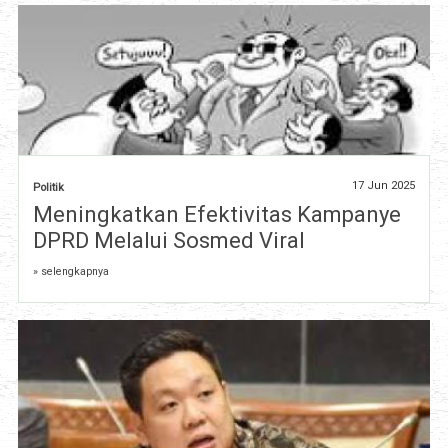
17 Jun 2025
Politik
Meningkatkan Efektivitas Kampanye
DPRD Melalui Sosmed Viral
» selengkapnya