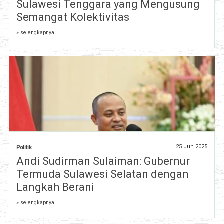
Sulawesi Tenggara yang Mengusung
Semangat Kolektivitas
» selengkapnya
25 Jun 2025
Politik
Andi Sudirman Sulaiman: Gubernur
Termuda Sulawesi Selatan dengan
Langkah Berani
» selengkapnya