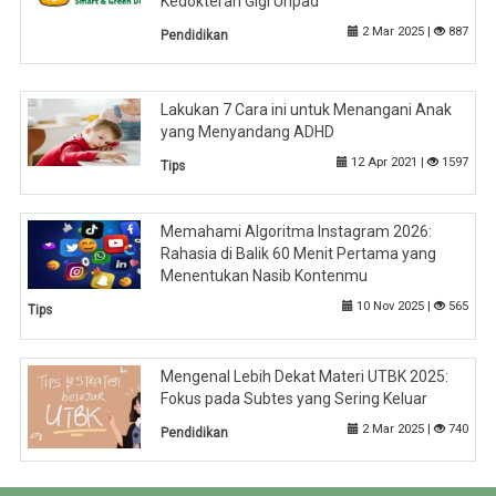
Kedokteran Gigi Unpad
2 Mar 2025 |
887
Pendidikan
Lakukan 7 Cara ini untuk Menangani Anak
yang Menyandang ADHD
12 Apr 2021 |
1597
Tips
Memahami Algoritma Instagram 2026:
Rahasia di Balik 60 Menit Pertama yang
Menentukan Nasib Kontenmu
10 Nov 2025 |
565
Tips
Mengenal Lebih Dekat Materi UTBK 2025:
Fokus pada Subtes yang Sering Keluar
2 Mar 2025 |
740
Pendidikan