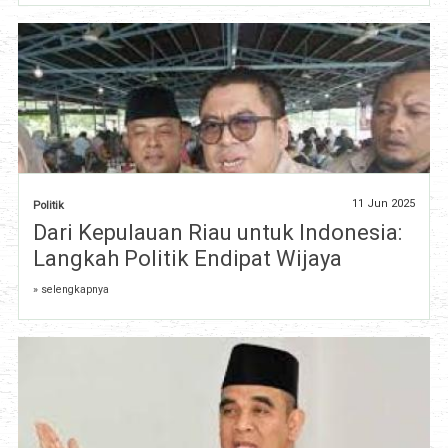
11 Jun 2025
Politik
Dari Kepulauan Riau untuk Indonesia:
Langkah Politik Endipat Wijaya
» selengkapnya