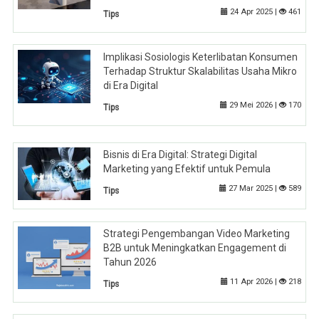
24 Apr 2025 |
461
Tips
Implikasi Sosiologis Keterlibatan Konsumen
Terhadap Struktur Skalabilitas Usaha Mikro
di Era Digital
29 Mei 2026 |
170
Tips
Bisnis di Era Digital: Strategi Digital
Marketing yang Efektif untuk Pemula
27 Mar 2025 |
589
Tips
Strategi Pengembangan Video Marketing
B2B untuk Meningkatkan Engagement di
Tahun 2026
11 Apr 2026 |
218
Tips