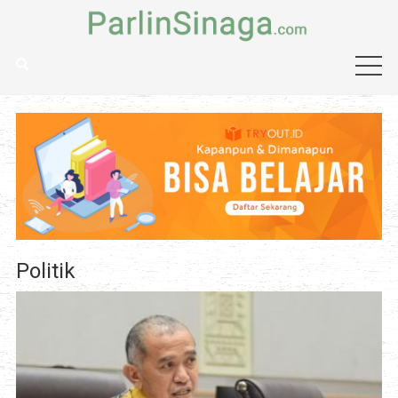
Politik