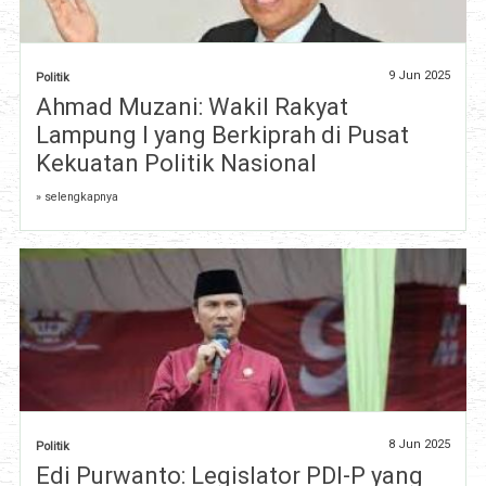
9 Jun 2025
Politik
Ahmad Muzani: Wakil Rakyat
Lampung I yang Berkiprah di Pusat
Kekuatan Politik Nasional
» selengkapnya
8 Jun 2025
Politik
Edi Purwanto: Legislator PDI-P yang