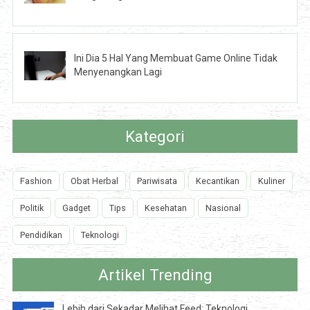
Ini Dia 5 Hal Yang Membuat Game Online Tidak
Menyenangkan Lagi
Kategori
Fashion
Obat Herbal
Pariwisata
Kecantikan
Kuliner
Politik
Gadget
Tips
Kesehatan
Nasional
Pendidikan
Teknologi
Artikel Trending
Lebih dari Sekadar Melihat Feed: Teknologi