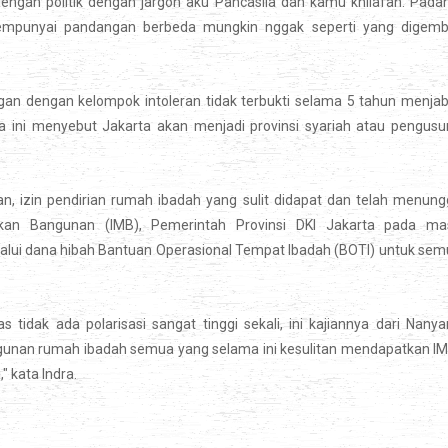
gan politik dengan jargon aku Pancasila dan kamu khilafah. Padah
mempunyai pandangan berbeda mungkin nggak seperti yang digemb
an dengan kelompok intoleran tidak terbukti selama 5 tahun menja
a ini menyebut Jakarta akan menjadi provinsi syariah atau pengus
, izin pendirian rumah ibadah yang sulit didapat dan telah menun
rikan Bangunan (IMB), Pemerintah Provinsi DKI Jakarta pada ma
lui dana hibah Bantuan Operasional Tempat Ibadah (BOTI) untuk se
as tidak ada polarisasi sangat tinggi sekali, ini kajiannya dari Nany
angunan rumah ibadah semua yang selama ini kesulitan mendapatkan I
" kata Indra.