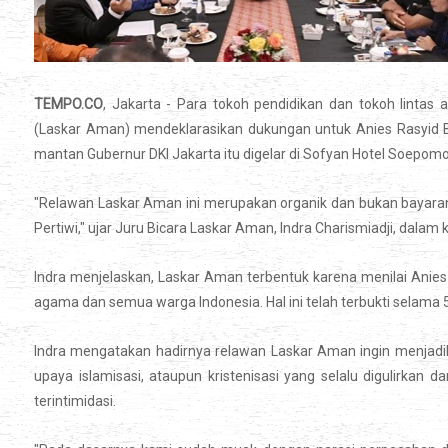
TEMPO.CO
, Jakarta - Para tokoh pendidikan dan tokoh lint
(Laskar Aman) mendeklarasikan dukungan untuk Anies Rasyid B
mantan Gubernur DKI Jakarta itu digelar di Sofyan Hotel Soepomo, 
"Relawan Laskar Aman ini merupakan organik dan bukan bayara
Pertiwi," ujar Juru Bicara Laskar Aman, Indra Charismiadji, dala
Indra menjelaskan, Laskar Aman terbentuk karena menilai Ani
agama dan semua warga Indonesia. Hal ini telah terbukti selama 
Indra mengatakan hadirnya relawan Laskar Aman ingin menjadik
upaya islamisasi, ataupun kristenisasi yang selalu digulirka
terintimidasi.