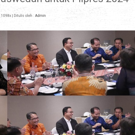
1098x
| Ditulis oleh :
Admin