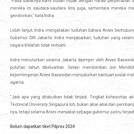
"Pada dasarnya kami sudah muak dengan narasi perpecahan den
mereka ini saudara-saudara kita juga, sementara mereka 
gemborkan," kata Indra.
Lebih lanjut, Indra mengatakan tuduhan bahwa Anies berhubung
Gubernur DKI Jakarta. Indra menjabarkan, tuduhan yang selam
negara khilafah tidak terbukti.
Indra menuturkan selama Jakarta dipimpin oleh Anies Baswedan
puluhan tahun dikeluarkan. Selain memberikan Izin Mendi
kepemimpinan Anies Baswedan menyalurkan bantuan sosial mela
agama.
"Jadi apa yang ditakutkan tidak terjadi. Tingkat kohesivitas ali
Technical University Singapura loh, bukan abal-abal dan pemb
nya, tetapi selama Anies menjabat sebagai gubernur justru terjadi,
Belum dapatkan tiket Pilpres 2024