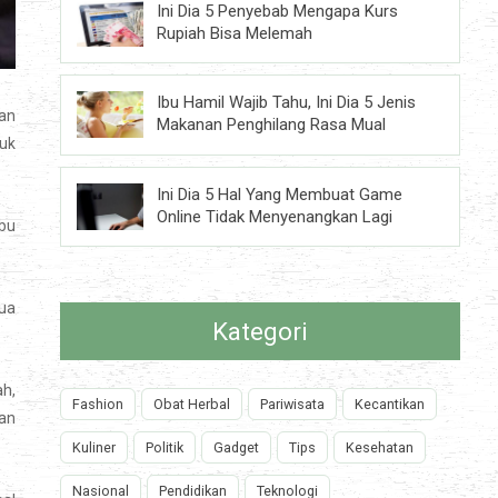
Ini Dia 5 Penyebab Mengapa Kurs
Rupiah Bisa Melemah
Ibu Hamil Wajib Tahu, Ini Dia 5 Jenis
an
Makanan Penghilang Rasa Mual
uk
Ini Dia 5 Hal Yang Membuat Game
Online Tidak Menyenangkan Lagi
Ibu
mua
Kategori
ah,
Fashion
Obat Herbal
Pariwisata
Kecantikan
dan
Kuliner
Politik
Gadget
Tips
Kesehatan
Nasional
Pendidikan
Teknologi