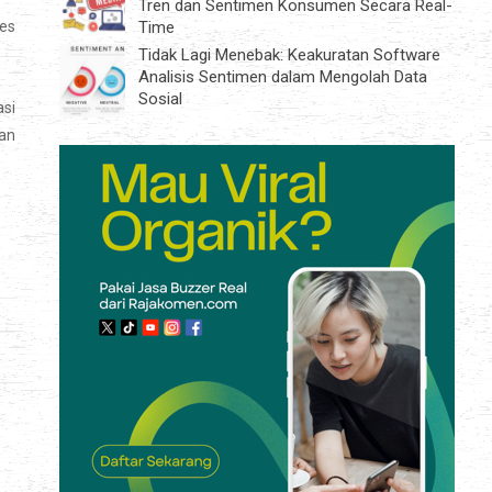
Tren dan Sentimen Konsumen Secara Real-
res
Time
Tidak Lagi Menebak: Keakuratan Software
Analisis Sentimen dalam Mengolah Data
Sosial
si
an