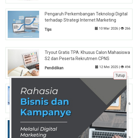
Pengaruh Perkembangan Teknologi Digital
terhadap Strategi Internet Marketing
10 Mar 2026 |
266
Tips
Tryout Gratis TPA: Khusus Calon Mahasiswa
S2 dan Peserta Rekrutmen CPNS
12 Mei 2025 |
494
Pendidikan
Tutup
Rental Genset Jakarta 24 Jam: Siaga untuk
Acara, Proyek dan Darurat
28 Okt 2025 |
1116
Nasional
Jasa Backlink, Solusi Ampuh Dorong
Website Naik Peringkat Google
9 Jan 2026 |
323