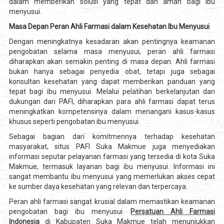
dalam memberikan solusi yang tepat dan aman bagi ibu
menyusui.
Masa Depan Peran Ahli Farmasi dalam Kesehatan Ibu Menyusui
Dengan meningkatnya kesadaran akan pentingnya keamanan
pengobatan selama masa menyusui, peran ahli farmasi
diharapkan akan semakin penting di masa depan. Ahli farmasi
bukan hanya sebagai penyedia obat, tetapi juga sebagai
konsultan kesehatan yang dapat memberikan panduan yang
tepat bagi ibu menyusui. Melalui pelatihan berkelanjutan dan
dukungan dari PAFI, diharapkan para ahli farmasi dapat terus
meningkatkan kompetensinya dalam menangani kasus-kasus
khusus seperti pengobatan ibu menyusui.
Sebagai bagian dari komitmennya terhadap kesehatan
masyarakat, situs PAFI Suka Makmue juga menyediakan
informasi seputar pelayanan farmasi yang tersedia di kota Suka
Makmue, termasuk layanan bagi ibu menyusui. Informasi ini
sangat membantu ibu menyusui yang memerlukan akses cepat
ke sumber daya kesehatan yang relevan dan terpercaya.
Peran ahli farmasi sangat krusial dalam memastikan keamanan
pengobatan bagi ibu menyusui.
Persatuan Ahli Farmasi
Indonesia
di Kabupaten Suka Makmue telah menunjukkan