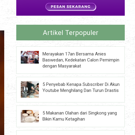
Artikel Terpopuler
Merayakan 17an Bersama Anies
Baswedan, Kedekatan Calon Pemimpin
dengan Masyarakat
5 Penyebab Kenapa Subscriber Di Akun
Youtube Menghilang Dan Turun Drastis
5 Makanan Olahan dari Singkong yang
Bikin Kamu Ketagihan