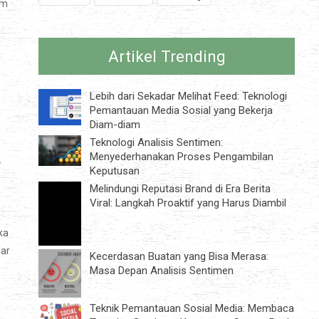
am
Artikel Trending
Lebih dari Sekadar Melihat Feed: Teknologi
Pemantauan Media Sosial yang Bekerja
Diam-diam
Teknologi Analisis Sentimen:
Menyederhanakan Proses Pengambilan
-
Keputusan
Melindungi Reputasi Brand di Era Berita
Viral: Langkah Proaktif yang Harus Diambil
ka
ar
Kecerdasan Buatan yang Bisa Merasa:
Masa Depan Analisis Sentimen
Teknik Pemantauan Sosial Media: Membaca