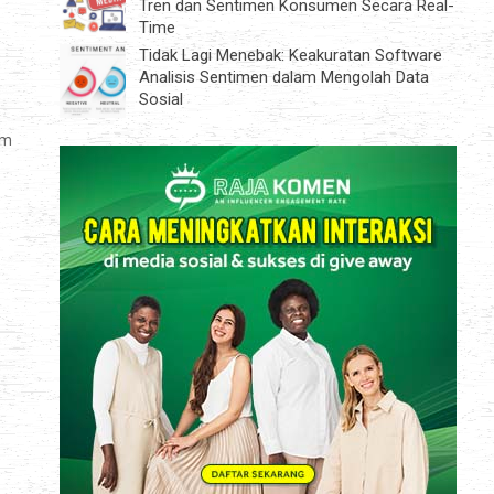
Tren dan Sentimen Konsumen Secara Real-
Time
Tidak Lagi Menebak: Keakuratan Software
Analisis Sentimen dalam Mengolah Data
Sosial
rm