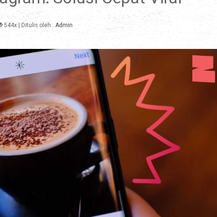
544x
| Ditulis oleh :
Admin