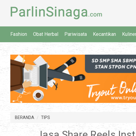
Fashion
Obat Herbal
Pariwisata
Kecantikan
Kuline
BERANDA
TIPS
Jasa Share Reels Inst