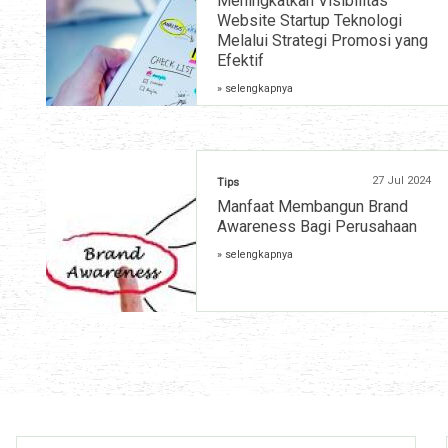
Meningkatkan Visibilitas
Website Startup Teknologi
Melalui Strategi Promosi yang
Efektif
» selengkapnya
27 Jul 2024
Tips
Manfaat Membangun Brand
Awareness Bagi Perusahaan
» selengkapnya