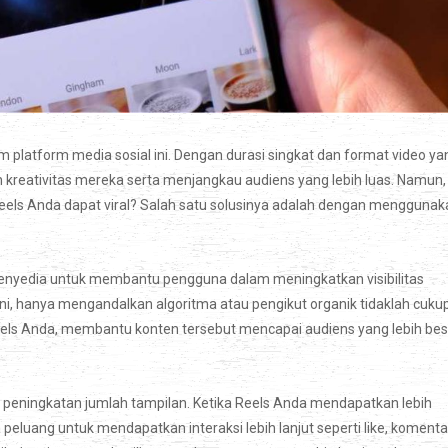
am platform media sosial ini. Dengan durasi singkat dan format video ya
reativitas mereka serta menjangkau audiens yang lebih luas. Namun,
els Anda dapat viral? Salah satu solusinya adalah dengan menggunak
penyedia untuk membantu pengguna dalam meningkatkan visibilitas
ini, hanya mengandalkan algoritma atau pengikut organik tidaklah cukup
els Anda, membantu konten tersebut mencapai audiens yang lebih bes
peningkatan jumlah tampilan. Ketika Reels Anda mendapatkan lebih
eluang untuk mendapatkan interaksi lebih lanjut seperti like, komenta