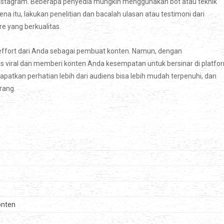
nstagram. Beberapa penyedia mungkin menggunakan bot atau teknik
a itu, lakukan penelitian dan bacalah ulasan atau testimoni dari
 yang berkualitas.
effort dari Anda sebagai pembuat konten. Namun, dengan
 viral dan memberi konten Anda kesempatan untuk bersinar di platfo
atkan perhatian lebih dari audiens bisa lebih mudah terpenuhi, dan
rang.
onten