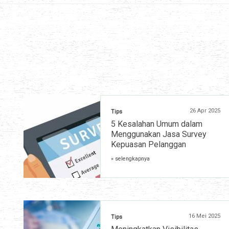
26 Apr 2025
Tips
5 Kesalahan Umum dalam
Menggunakan Jasa Survey
Kepuasan Pelanggan
» selengkapnya
16 Mei 2025
Tips