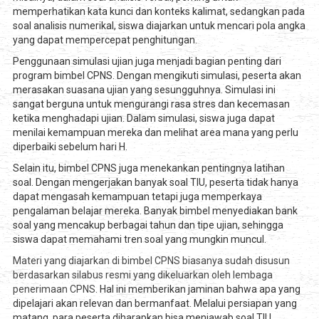
memperhatikan kata kunci dan konteks kalimat, sedangkan pada
soal analisis numerikal, siswa diajarkan untuk mencari pola angka
yang dapat mempercepat penghitungan.
Penggunaan simulasi ujian juga menjadi bagian penting dari
program bimbel CPNS. Dengan mengikuti simulasi, peserta akan
merasakan suasana ujian yang sesungguhnya. Simulasi ini
sangat berguna untuk mengurangi rasa stres dan kecemasan
ketika menghadapi ujian. Dalam simulasi, siswa juga dapat
menilai kemampuan mereka dan melihat area mana yang perlu
diperbaiki sebelum hari H.
Selain itu, bimbel CPNS juga menekankan pentingnya latihan
soal. Dengan mengerjakan banyak soal TIU, peserta tidak hanya
dapat mengasah kemampuan tetapi juga memperkaya
pengalaman belajar mereka. Banyak bimbel menyediakan bank
soal yang mencakup berbagai tahun dan tipe ujian, sehingga
siswa dapat memahami tren soal yang mungkin muncul.
Materi yang diajarkan di bimbel CPNS biasanya sudah disusun
berdasarkan silabus resmi yang dikeluarkan oleh lembaga
penerimaan CPNS.
Hal ini memberikan jaminan bahwa apa yang
dipelajari akan relevan dan bermanfaat. Melalui persiapan yang
matang, para peserta diharapkan bisa menjawab soal TIU