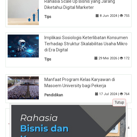
Rahasia Scale Up Bisnis yang Jarang
Diketahui Digital Marketer
8 Jun 2024 |
755
Tips
Implikasi Sosiologis Keterlibatan Konsumen
Terhadap Struktur Skalabilitas Usaha Mikro
di Era Digital
29 Mei 2026 |
172
Tips
Manfaat Program Kelas Karyawan di
Masoem University bagi Pekerja
17 Jul 2024 |
764
Pendidikan
Tutup
Mengapa Monitoring Media Sosial Wajib
Dilakukan untuk Bisnis Modern
29 Apr 2025 |
454
Tips