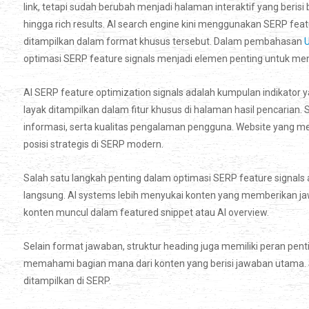
link, tetapi sudah berubah menjadi halaman interaktif yang berisi b
hingga rich results. AI search engine kini menggunakan SERP fe
ditampilkan dalam format khusus tersebut. Dalam pembahasan
U
optimasi SERP feature signals menjadi elemen penting untuk meni
AI SERP feature optimization signals adalah kumpulan indikato
layak ditampilkan dalam fitur khusus di halaman hasil pencarian. 
informasi, serta kualitas pengalaman pengguna. Website yang me
posisi strategis di SERP modern.
Salah satu langkah penting dalam optimasi SERP feature signal
langsung. AI systems lebih menyukai konten yang memberikan jawa
konten muncul dalam featured snippet atau AI overview.
Selain format jawaban, struktur heading juga memiliki peran pen
memahami bagian mana dari konten yang berisi jawaban utama. 
ditampilkan di SERP.