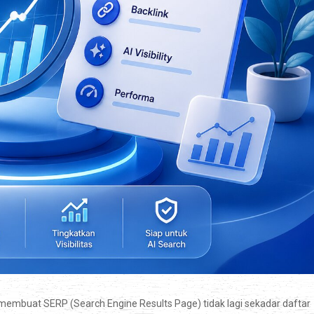
embuat SERP (Search Engine Results Page) tidak lagi sekadar daftar