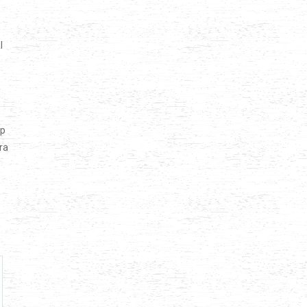
I
ap
ra