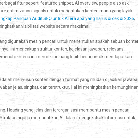
erbagai fitur seperti featured snippet, AI overview, people also ask,
ature optimization signals untuk menentukan konten mana yang layak
ngkap Panduan Audit SEO untuk AI era apa yang harus di cek di 2026
,
ngkatkan visibilitas website secara maksimal.
r yang digunakan mesin pencari untuk menentukan apakah sebuah konte
Sinyal ini mencakup struktur konten, kejelasan jawaban, relevansi
menuhi kriteria ini memiliki peluang lebih besar untuk mendapatkan
s adalah menyusun konten dengan format yang mudah dijadikan jawaba
ban jelas, singkat, dan terstruktur. Hal ini meningkatkan kemungkina
ting. Heading yang jelas dan terorganisasi membantu mesin pencari
Struktur ini juga memudahkan AI dalam mengekstrak informasi untuk