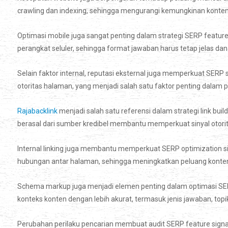
crawling dan indexing, sehingga mengurangi kemungkinan konten di
Optimasi mobile juga sangat penting dalam strategi SERP featur
perangkat seluler, sehingga format jawaban harus tetap jelas dan 
Selain faktor internal, reputasi eksternal juga memperkuat SER
otoritas halaman, yang menjadi salah satu faktor penting dalam 
Rajabacklink
menjadi salah satu referensi dalam strategi link bui
berasal dari sumber kredibel membantu memperkuat sinyal otorit
Internal linking juga membantu memperkuat SERP optimization s
hubungan antar halaman, sehingga meningkatkan peluang konten 
Schema markup juga menjadi elemen penting dalam optimasi SER
konteks konten dengan lebih akurat, termasuk jenis jawaban, top
Perubahan perilaku pencarian membuat audit SERP feature signal