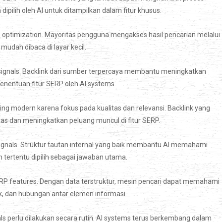
pilih oleh AI untuk ditampilkan dalam fitur khusus.
e optimization. Mayoritas pengguna mengakses hasil pencarian melalui
mudah dibaca di layar kecil.
P signals. Backlink dari sumber terpercaya membantu meningkatkan
penentuan fitur SERP oleh AI systems.
lding modern karena fokus pada kualitas dan relevansi. Backlink yang
as dan meningkatkan peluang muncul di fitur SERP.
ignals. Struktur tautan internal yang baik membantu AI memahami
tertentu dipilih sebagai jawaban utama.
P features. Dengan data terstruktur, mesin pencari dapat memahami
ik, dan hubungan antar elemen informasi.
s perlu dilakukan secara rutin. AI systems terus berkembang dalam