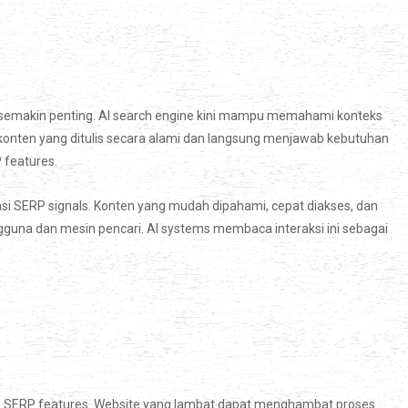
semakin penting. AI search engine kini mampu memahami konteks
konten yang ditulis secara alami dan langsung menjawab kebutuhan
 features.
i SERP signals. Konten yang mudah dipahami, cepat diakses, dan
ngguna dan mesin pencari. AI systems membaca interaksi ini sebagai
i SERP features. Website yang lambat dapat menghambat proses