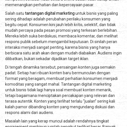
memenangkan perhatian dan kepercayaan pasar.
Salah satu
tantangan digital marketing
untuk bisnis yang paling
sering dihadapi adalah perubahan perilaku konsumen yang
begitu cepat. Konsumen kini jauh lebih kritis, selektif, dan tidak
mudah percaya pada pesan promosi yang terkesan berlebihan.
Mereka lebih suka berdiskusi, membaca komentar, dan melihat
respons publik sebelum mengambil keputusan. Di sinilah peran
interaksi menjadi sangat penting, karena bisnis yang hanya
berbicara satu arah akan dengan mudah diabaikan. Audiens ingin
dilibatkan, bukan sekadar dijadikan target iklan.
Di tengah dinamika tersebut, persaingan konten juga semakin
padat. Setiap hari ribuan konten baru bermunculan dengan
format yang beragam, membuat perhatian konsumen menjadi
komoditas yang sangat mahal. Tantangan digital marketing
untuk bisnis tidak lagi hanya soal membuat konten menarik,
tetapi bagaimana menciptakan percakapan yang relevan dan
terasa autentik. Konten yang terlihat terlalu “jualan” sering kali
kalah pamor dibanding konten yang mengundang diskusi dan
respons alami dari audiens.
Masalah lain yang kerap muncul adalah rendahnya tingkat
engagement meskipun jumlah pengikut terlihat besar. Banyak