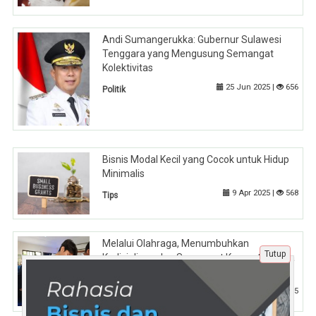
Andi Sumangerukka: Gubernur Sulawesi
Tenggara yang Mengusung Semangat
Kolektivitas
25 Jun 2025 |
656
Politik
Bisnis Modal Kecil yang Cocok untuk Hidup
Minimalis
9 Apr 2025 |
568
Tips
Melalui Olahraga, Menumbuhkan
Tutup
Kedisiplinan dan Semangat Kompetisi pada
Siswa Boarding School tingkat SMA
4 Nov 2024 |
655
Pendidikan