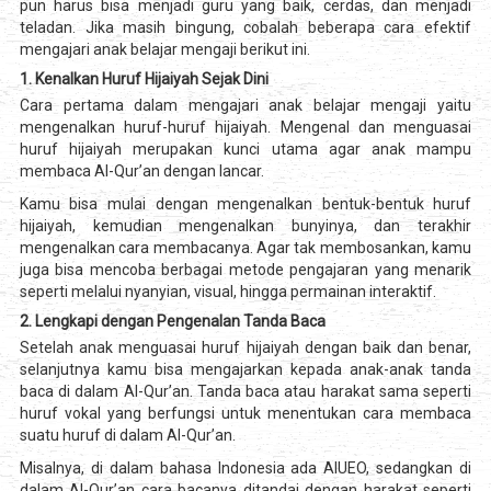
pun harus bisa menjadi guru yang baik, cerdas, dan menjadi
teladan. Jika masih bingung, cobalah beberapa cara efektif
mengajari anak belajar mengaji berikut ini.
1. Kenalkan Huruf Hijaiyah Sejak Dini
Cara pertama dalam mengajari anak belajar mengaji yaitu
mengenalkan huruf-huruf hijaiyah. Mengenal dan menguasai
huruf hijaiyah merupakan kunci utama agar anak mampu
membaca Al-Qur’an dengan lancar.
Kamu bisa mulai dengan mengenalkan bentuk-bentuk huruf
hijaiyah, kemudian mengenalkan bunyinya, dan terakhir
mengenalkan cara membacanya. Agar tak membosankan, kamu
juga bisa mencoba berbagai metode pengajaran yang menarik
seperti melalui nyanyian, visual, hingga permainan interaktif.
2. Lengkapi dengan Pengenalan Tanda Baca
Setelah anak menguasai huruf hijaiyah dengan baik dan benar,
selanjutnya kamu bisa mengajarkan kepada anak-anak tanda
baca di dalam Al-Qur’an. Tanda baca atau harakat sama seperti
huruf vokal yang berfungsi untuk menentukan cara membaca
suatu huruf di dalam Al-Qur’an.
Misalnya, di dalam bahasa Indonesia ada AIUEO, sedangkan di
dalam Al-Qur’an cara bacanya ditandai dengan harakat seperti