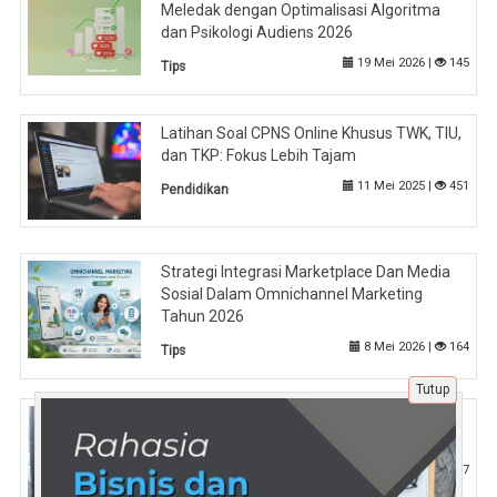
Meledak dengan Optimalisasi Algoritma
dan Psikologi Audiens 2026
19 Mei 2026 |
145
Tips
Latihan Soal CPNS Online Khusus TWK, TIU,
dan TKP: Fokus Lebih Tajam
11 Mei 2025 |
451
Pendidikan
Strategi Integrasi Marketplace Dan Media
Sosial Dalam Omnichannel Marketing
Tahun 2026
8 Mei 2026 |
164
Tips
Tutup
Apakah Lulusan SMA/SMK Bisa Bersaing
Tanpa Kuliah? Cek Faktanya
21 Sep 2025 |
507
Pendidikan