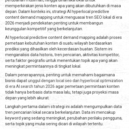
memperkirakan jenis konten apa yang akan dibutuhkan di masa
depan. Dalam konteks ini, strategi AI hyperlocal predictive
content demand mapping untuk menguasai tren SEO lokal di era
2026 menjadi pendekatan penting untuk membangun
keunggulan kompetitif yang berkelanjutan.
AI hyperlocal predictive content demand mapping adalah proses
pemetaan kebutuhan konten di suatu wilayah berdasarkan
prediksi yang dihasilkan oleh kecerdasan buatan. Sistem ini
menganalisis data historis, tren pencarian, aktivitas kompetitor,
serta faktor geografis untuk menentukan topik apa yang akan
meningkat permintaannya di tingkat lokal.
Dalam penerapannya, penting untuk memahami bagaimana
bisnis dapat
unggul dengan local seo dan hyperlocal optimization
di era AI search tahun 2026
agar pemetaan permintaan konten
tidak hanya berbasis data masa lalu, tetapi juga proyeksi masa
depan yang lebih akurat.
Langkah pertama dalam strategi ini adalah mengumpulkan data
tren pencarian lokal secara berkelanjutan. Data ini mencakup
keyword yang sedang meningkat, perubahan perilaku pengguna,
serta topik yang mulai sering dicari di wilayah tertentu.