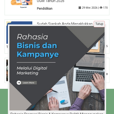
UGM Tahun 2026
29 Mei 2026 |
170
Pendidikan
Sudah Siapkah Anda Menaklukkan
Tutup
Tantangan Berat Tren Online Marketing
2026 dalam Ekosistem Digital Berbasis
Predictive Ecosystem Marketing
24 Mei 2026 |
125
Tips
Tak Bisa Temukan Susu, Ibu di Gaza
Terpaksa Beri Tepung ke Sang Buah Hati
25 Jun 2024 |
798
Nasional
Beranda
Tentang Kami
Disclaimer