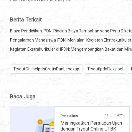
Berita Terkait
Biaya Pendidikan IPDN: Rincian Biaya Tambahan yang Perlu Diket
Pengalaman Mahasiswa IPDN: Menjalani Kegiatan Ekstrakurikule
Kegiatan Ekstrakurikuler di IPDN: Mengembangkan Bakat dan Mina
TryoutOnlineIpdnGratisDanLengkap
TryoutIpdnFleksibel
Baca Juga:
11 Jun 2025
Pendidikan
Meningkatkan Persiapan Ujian
dengan Tryout Online UTBK