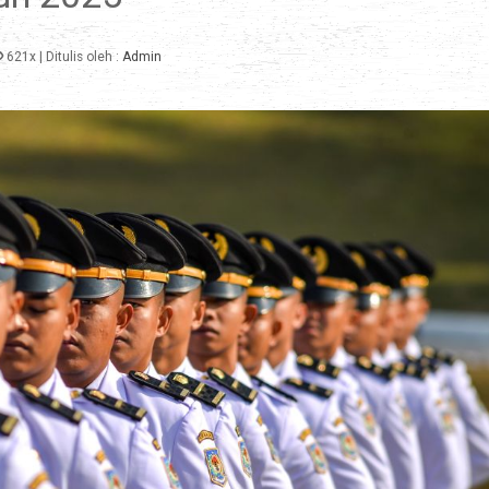
621x
| Ditulis oleh :
Admin