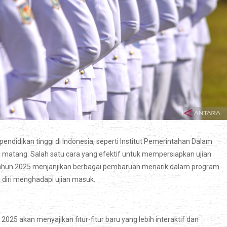
didikan tinggi di Indonesia, seperti Institut Pemerintahan Dalam
 matang. Salah satu cara yang efektif untuk mempersiapkan ujian
Tahun 2025 menjanjikan berbagai pembaruan menarik dalam program
a diri menghadapi ujian masuk.
025 akan menyajikan fitur-fitur baru yang lebih interaktif dan