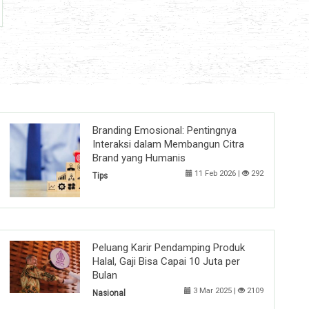
Branding Emosional: Pentingnya
Interaksi dalam Membangun Citra
Brand yang Humanis
11 Feb 2026 |
292
Tips
Peluang Karir Pendamping Produk
Halal, Gaji Bisa Capai 10 Juta per
Bulan
3 Mar 2025 |
2109
Nasional