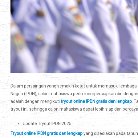
Dalam persaingan yang semakin ketat untuk memasuki lembaga pen
Negeri (IPDN), calon mahasiswa perlu mempersiapkan diri dengan
adalah dengan mengikuti
tryout online IPDN gratis dan lengkap
. 
tryout ini, sehingga calon mahasiswa dapat lebih siap dan percay
Update Tryout IPDN 2025
Tryout online IPDN gratis dan lengkap
yang disediakan pada tahun 2