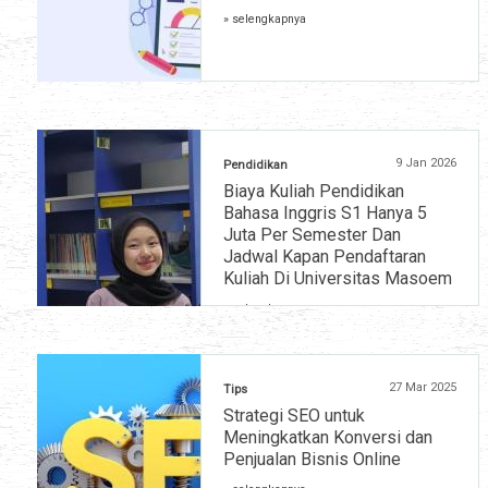
» selengkapnya
9 Jan 2026
Pendidikan
Biaya Kuliah Pendidikan
Bahasa Inggris S1 Hanya 5
Juta Per Semester Dan
Jadwal Kapan Pendaftaran
Kuliah Di Universitas Masoem
» selengkapnya
27 Mar 2025
Tips
Strategi SEO untuk
Meningkatkan Konversi dan
Penjualan Bisnis Online