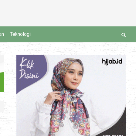
an
Teknologi