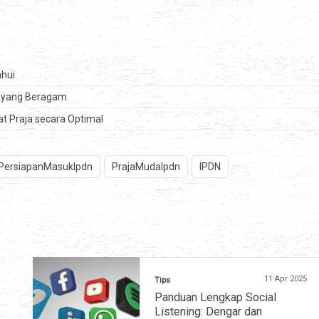
ahui
r yang Beragam
t Praja secara Optimal
PersiapanMasukIpdn
PrajaMudaIpdn
IPDN
11 Apr 2025
Tips
Panduan Lengkap Social
Listening: Dengar dan