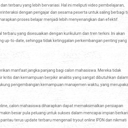
dan terbaru yang lebih bervariasi. Hal ini meliputi video pembelajaran,
 berinteraksi dengan pengajar dan sesama peserta untuk saling berbagi t
iharapkan proses belajar menjadi lebih menyenangkan dan efektif.
 terbaru yang disesuaikan dengan kurikulum dan tren terkini. Ini akan
g up-to-date, sehingga tidak ketinggalan perkembangan penting yang
erikan manfaat jangka panjang bagi calon mahasiswa. Mereka tidak
kir kritis dan kemampuan berpikir analitis yang sangat dibutuhkan dala
 mendukung pengembangan kemampuan manajemen waktu, yang merupak
online, calon mahasiswa diharapkan dapat memaksimalkan persiapan
semakin besar pula peluang untuk sukses dalam mencapai impian berkari
, pantau terus update terbaru mengenail tryout online IPDN dan nikmati