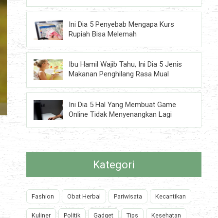
Ini Dia 5 Penyebab Mengapa Kurs
Rupiah Bisa Melemah
Ibu Hamil Wajib Tahu, Ini Dia 5 Jenis
Makanan Penghilang Rasa Mual
Ini Dia 5 Hal Yang Membuat Game
Online Tidak Menyenangkan Lagi
Kategori
Fashion
Obat Herbal
Pariwisata
Kecantikan
Kuliner
Politik
Gadget
Tips
Kesehatan