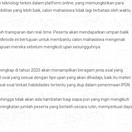
teknologi terkini dalam platform online, yang memungkinkan para
ilitas yang lebih baik, calon mahasiswa tidak lagi terbatasi oleh waktu
ebih transparan dan real-time. Peserta akan mendapatkan umpan balik
n. Metode ini bertujuan untuk membantu calon mahasiswa mengenali
uan mereka sebelum mengikuti ujian sesungguhnya.
an lengkap di tahun 2025 akan menampilkan beragam jenis soal yang
soal yang sesuai dengan tipe ujian yang akan dihadapi, baik itu materi
-soal terkait habilidades tertentu yang diuji dalam penerimaan IPDN.
, sehingga tidak akan ada hambatan bagi siapa pun yang ingin mengikuti
 peningkatan jumlah peserta yang berlatih secara rutin, memperkuat day