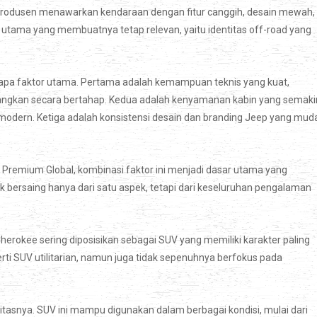
 produsen menawarkan kendaraan dengan fitur canggih, desain mewah,
 utama yang membuatnya tetap relevan, yaitu identitas off-road yang
erapa faktor utama. Pertama adalah kemampuan teknis yang kuat,
angkan secara bertahap. Kedua adalah kenyamanan kabin yang semaki
odern. Ketiga adalah konsistensi desain dan branding Jeep yang mud
Premium Global, kombinasi faktor ini menjadi dasar utama yang
ak bersaing hanya dari satu aspek, tetapi dari keseluruhan pengalaman
Cherokee sering diposisikan sebagai SUV yang memiliki karakter paling
erti SUV utilitarian, namun juga tidak sepenuhnya berfokus pada
litasnya. SUV ini mampu digunakan dalam berbagai kondisi, mulai dari