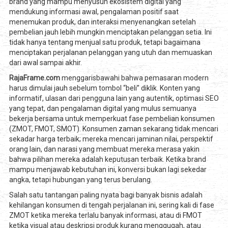
brand yang mampu menyusun ekosistem digital yang
mendukung informasi awal, pengalaman positif saat
menemukan produk, dan interaksi menyenangkan setelah
pembelian jauh lebih mungkin menciptakan pelanggan setia. Ini
tidak hanya tentang menjual satu produk, tetapi bagaimana
menciptakan perjalanan pelanggan yang utuh dan memuaskan
dari awal sampai akhir.
RajaFrame.com
menggarisbawahi bahwa pemasaran modern
harus dimulai jauh sebelum tombol “beli” diklik. Konten yang
informatif, ulasan dari pengguna lain yang autentik, optimasi SEO
yang tepat, dan pengalaman digital yang mulus semuanya
bekerja bersama untuk memperkuat fase pembelian konsumen
(ZMOT, FMOT, SMOT). Konsumen zaman sekarang tidak mencari
sekadar harga terbaik; mereka mencari jaminan nilai, perspektif
orang lain, dan narasi yang membuat mereka merasa yakin
bahwa pilihan mereka adalah keputusan terbaik. Ketika brand
mampu menjawab kebutuhan ini, konversi bukan lagi sekedar
angka, tetapi hubungan yang terus berulang.
Salah satu tantangan paling nyata bagi banyak bisnis adalah
kehilangan konsumen di tengah perjalanan ini, sering kali di fase
ZMOT ketika mereka terlalu banyak informasi, atau di FMOT
ketika visual atau deskripsi produk kurang menggugah, atau