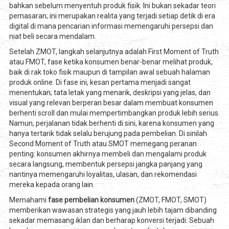
bahkan sebelum menyentuh produk fisik. Ini bukan sekadar teori
pemasaran; ini merupakan realita yang terjadi setiap detik di era
digital di mana pencarian informasi memengaruhi persepsi dan
niat beli secara mendalam.
Setelah ZMOT, langkah selanjutnya adalah First Moment of Truth
atau FMOT, fase ketika konsumen benar-benar melihat produk,
baik di rak toko fisik maupun di tampilan awal sebuah halaman
produk online. Di fase ini, kesan pertama menjadi sangat
menentukan; tata letak yang menarik, deskripsi yang jelas, dan
visual yang relevan berperan besar dalam membuat konsumen
berhenti scroll dan mulai mempertimbangkan produk lebih serius.
Namun, perjalanan tidak berhenti di sini, karena konsumen yang
hanya tertarik tidak selalu berujung pada pembelian. Di sinilah
Second Moment of Truth atau SMOT memegang peranan
penting: konsumen akhirnya membeli dan mengalami produk
secara langsung, membentuk persepsi jangka panjang yang
nantinya memengaruhi loyalitas, ulasan, dan rekomendasi
mereka kepada orang lain.
Memahami
fase pembelian konsumen
(ZMOT, FMOT, SMOT)
memberikan wawasan strategis yang jauh lebih tajam dibanding
sekadar memasang iklan dan berharap konversi terjadi. Sebuah