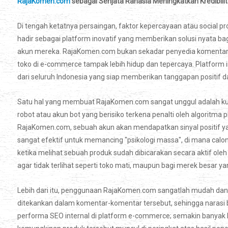
RajaKomen.com
sebagai Senjata Rahasia Meningkatkan Kredibilit
Di tengah ketatnya persaingan, faktor kepercayaan atau social p
hadir sebagai platform inovatif yang memberikan solusi nyata bagi
akun mereka. RajaKomen.com bukan sekadar penyedia komentar,
toko di e-commerce tampak lebih hidup dan tepercaya. Platform 
dari seluruh Indonesia yang siap memberikan tanggapan positif d
Satu hal yang membuat RajaKomen.com sangat unggul adalah kual
robot atau akun bot yang berisiko terkena penalti oleh algoritm
RajaKomen.com, sebuah akun akan mendapatkan sinyal positif yang
sangat efektif untuk memancing "psikologi massa", di mana calo
ketika melihat sebuah produk sudah dibicarakan secara aktif oleh
agar tidak terlihat seperti toko mati, maupun bagi merek besar 
Lebih dari itu, penggunaan RajaKomen.com sangatlah mudah dan 
ditekankan dalam komentar-komentar tersebut, sehingga narasi 
performa SEO internal di platform e-commerce; semakin banyak 