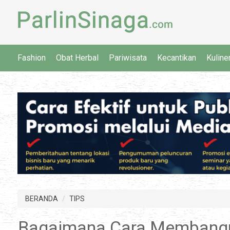
Fashion
Obat Herbal
Pariwisata
Kecantikan
Kuline
BERANDA
TIPS
Bagaimana Cara Membangun 