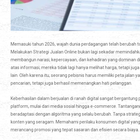
Memasuki tahun 2026, wajah dunia perdagangan telah berubah tot
Melakukan Strategi Jualan Online bukan lagi sekadar memindahkan
membangun narasi, kepercayaan, dan kehadiran yang dominan di t
atas informasi; mereka tidak lagi hanya melihat harga, tetapi ju
lain. Oleh karena itu, seorang pebisnis harus memiliki peta jala
pencarian, tetapi juga berhasil memenangkan hati pelanggan.
Keberhasilan dalam berjualan di ranah digital sangat bergantu
platform, mulai dari media sosial hingga e-commerce. Tantanga
beradaptasi dengan algoritma yang selalu berubah. Tanpa strateg
konten yang seragam. Memahami perilaku konsumen digital yang 
merancang promosi yang tepat sasaran dan efisien secara biaya.