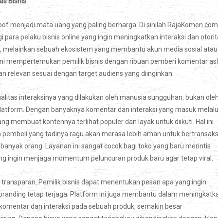
as Bisnis
roof menjadi mata uang yang paling berharga. Di sinilah RajaKomen.com
 para pelaku bisnis online yang ingin meningkatkan interaksi dan otori
 melainkan sebuah ekosistem yang membantu akun media sosial atau
ini mempertemukan pemilik bisnis dengan ribuan pemberi komentar asl
an relevan sesuai dengan target audiens yang diinginkan.
itas interaksinya yang dilakukan oleh manusia sungguhan, bukan ole
a platform. Dengan banyaknya komentar dan interaksi yang masuk melalu
 membuat kontennya terlihat populer dan layak untuk diikuti. Hal ini
n pembeli yang tadinya ragu akan merasa lebih aman untuk bertransaks
 banyak orang. Layanan ini sangat cocok bagi toko yang baru merintis
yang ingin menjaga momentum peluncuran produk baru agar tetap viral.
transparan. Pemilik bisnis dapat menentukan pesan apa yang ingin
branding tetap terjaga. Platform ini juga membantu dalam meningkatk
komentar dan interaksi pada sebuah produk, semakin besar