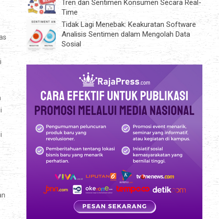
Tren dan Sentimen Konsumen Secara Real-
Time
Tidak Lagi Menebak: Keakuratan Software
Analisis Sentimen dalam Mengolah Data
tas
Sosial
i
h
i
i
an