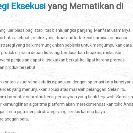
egi Eksekusi
yang Mematikan di
 luar biasa bagi stabilitas bisnis jangka panjang. Manfaat utamanya
a batas; sebuah produk yang dijual dari kota kecil kini bisa mencapai
u, strategi yang baik memungkinkan pebisnis untuk mengumpulkan data
roduk di masa depan tidak lagi berdasarkan tebakan, melainkan
ersi penjualan dapat ditingkatkan berkali-kali lipat karena promosi
n produk tersebut.
n konten visual yang estetis dipadukan dengan optimasi kata kunci yan
pendek yang menunjukkan solusi atas masalah pelanggan. Selain itu,
 kolom komentar sepi atau berisi pertanyaan yang tidak terjawab. Semakin
esar kemungkinan algoritma platform akan merekomendasikan toko And
an lama juga menjadi strategi yang cerdas karena biaya
pelanggan baru.