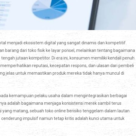
al menjadi ekosistem digital yang sangat dinamis dan kompetitif.
 barang dari toko fisik ke layar ponsel, melainkan tentang bagaimana
engah jutaan kompetitor. Di era ini, konsumen memiliki kendali penuh
ga memperhatikan reputasi, kecepatan respons, dan ulasan dari pembeli
n yang jelas untuk memastikan produk mereka tidak hanya muncul di
ng pada kemampuan pelaku usaha dalam mengintegrasikan berbagai
nnya adalah bagaimana menjaga konsistensi merek sambil terus
i yang matang, sebuah toko online berisiko tenggelam dalam lautan
cenderung impulsif namun tetap kritis adalah kunci utama untuk