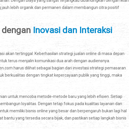
carian. Dengan biaya yang sangat terjangkau dibandingkan dengan iklan
auh lebih organik dan permanen dalam membangun citra positif
s dengan
Inovasi dan Interaksi
asi akan tertinggal. Keberhasilan strategi jualan online di masa depan
untuk terus menjalin komunikasi dua arah dengan audiensnya.
com harus dilihat sebagai bagian dari investasi strategi pemasaran
k berkualitas dengan tingkat kepercayaan publik yang tinggi, maka
anian untuk mencoba metode-metode baru yang lebih efisien. Setiap
membangun loyalitas. Dengan tetap fokus pada kualitas layanan dan
tuk memiliki bisnis online yang besar dan berpengaruh bukan lagi hal
t bantu yang tersedia secara bijak, dan pastikan setiap langkah bisnis
.