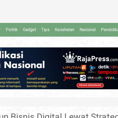
r
Politik
Gadget
Tips
Kesehatan
Nasional
Pendidik
Bisnis Digital Lewat Strateg