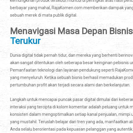
kemungkinan produk tersebut muncul di peringkat atas hasil pen
berbayar yang mahal, RajaKomen.com memberikan dampak yang j
sebuah merek di mata publik digital.
Menavigasi Masa Depan Bisni
Terukur
Dunia digital tidak pernah tidur, dan mereka yang berhenti berinov
akan sangat ditentukan oleh seberapa besar keinginan pebisnis 
Pemanfaatan teknologi dan layanan pendukung seperti RajaKomen.
yang menyeluruh. Ketika sebuah bisnis berhasil memadukan produ
pertumbuhan profit akan terjadi secara alami dan berkelanjutan.
Langkah untuk mencapai puncak pasar digital dimulai dari keber
interaksi yang tercipta di kolom komentar adalah peluang untuk 
konsisten dalam mengoptimalkan setiap kanal penjualan, mimpi un
yang mustahil. Teruslah belajar dari tren yang ada, manfaatkan ala
Anda selalu berorientasi pada kepuasan pelanggan yang autentik