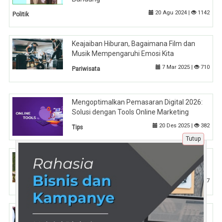
20 Agu 2024 |
1142
Politik
Keajaiban Hiburan, Bagaimana Film dan
Musik Mempengaruhi Emosi Kita
7 Mar 2025 |
710
Pariwisata
Mengoptimalkan Pemasaran Digital 2026:
Solusi dengan Tools Online Marketing
20 Des 2025 |
382
Tips
Tutup
Apa yang Tidak Diketahui Banyak Orang
tentang IKN: Menguak Fakta-fakta Penting
14 Feb 2024 |
1627
Nasional
Meningkatkan Visibilitas Usaha Catering
Anda dengan Promosi di Rajakomen.com