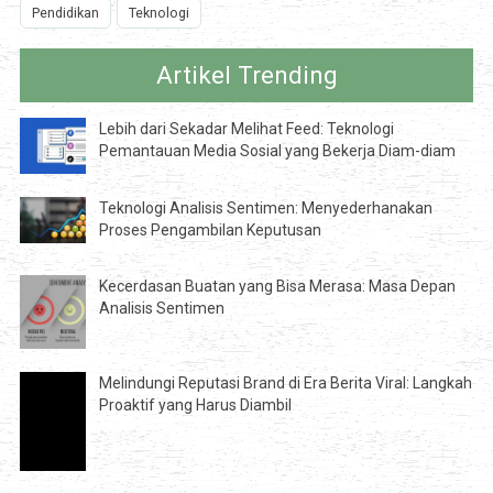
Pendidikan
Teknologi
Artikel Trending
Lebih dari Sekadar Melihat Feed: Teknologi
Pemantauan Media Sosial yang Bekerja Diam-diam
Teknologi Analisis Sentimen: Menyederhanakan
Proses Pengambilan Keputusan
Kecerdasan Buatan yang Bisa Merasa: Masa Depan
Analisis Sentimen
Melindungi Reputasi Brand di Era Berita Viral: Langkah
Proaktif yang Harus Diambil