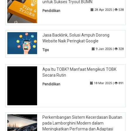
untuk Sukses Tryout BUMN
28 Apr 2025 |
538
Pendidikan
Jasa Backlink, Solusi Ampuh Dorong
Website Naik Peringkat Google
9 Jan 2026 |
328
Tips
Apa Itu TOBK? Manfaat Mengikuti TOBK
Secara Rutin
18 Mar 2025 |
891
Pendidikan
Perkembangan Sistem Kecerdasan Buatan
pada Lamborghini Modern dalam
Meningkatkan Performa dan Adaptasi