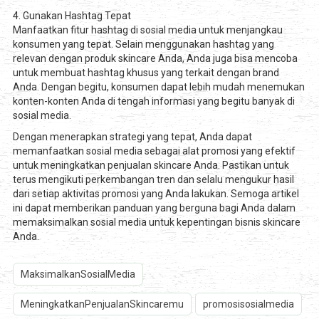
4. Gunakan Hashtag Tepat
Manfaatkan fitur hashtag di sosial media untuk menjangkau
konsumen yang tepat. Selain menggunakan hashtag yang
relevan dengan produk skincare Anda, Anda juga bisa mencoba
untuk membuat hashtag khusus yang terkait dengan brand
Anda. Dengan begitu, konsumen dapat lebih mudah menemukan
konten-konten Anda di tengah informasi yang begitu banyak di
sosial media.
Dengan menerapkan strategi yang tepat, Anda dapat
memanfaatkan sosial media sebagai alat promosi yang efektif
untuk meningkatkan penjualan skincare Anda. Pastikan untuk
terus mengikuti perkembangan tren dan selalu mengukur hasil
dari setiap aktivitas promosi yang Anda lakukan. Semoga artikel
ini dapat memberikan panduan yang berguna bagi Anda dalam
memaksimalkan sosial media untuk kepentingan bisnis skincare
Anda.
MaksimalkanSosialMedia
MeningkatkanPenjualanSkincaremu
promosisosialmedia