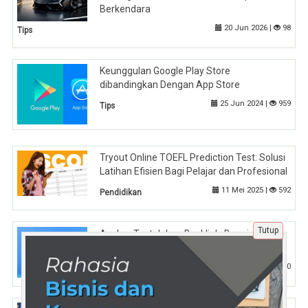
Berkendara
20 Jun 2026 |
98
Tips
Keunggulan Google Play Store
dibandingkan Dengan App Store
25 Jun 2024 |
959
Tips
Tryout Online TOEFL Prediction Test: Solusi
Latihan Efisien Bagi Pelajar dan Profesional
11 Mei 2025 |
592
Pendidikan
Tutup
Anchor Text dalam Backlink: Bagaimana
Pengaruhnya terhadap SEO?
7 Mar 2025 |
580
Tips