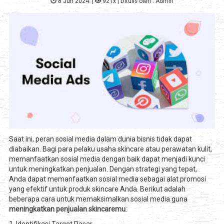
8 Jun 2024
|
921x
| Ditulis oleh :
Admin
Saat ini, peran sosial media dalam dunia bisnis tidak dapat
diabaikan. Bagi para pelaku usaha skincare atau perawatan kulit,
memanfaatkan sosial media dengan baik dapat menjadi kunci
untuk meningkatkan penjualan. Dengan strategi yang tepat,
Anda dapat memanfaatkan sosial media sebagai alat promosi
yang efektif untuk produk skincare Anda. Berikut adalah
beberapa cara untuk memaksimalkan sosial media guna
meningkatkan penjualan skincaremu
:
1. Identifikasi Target Pasar