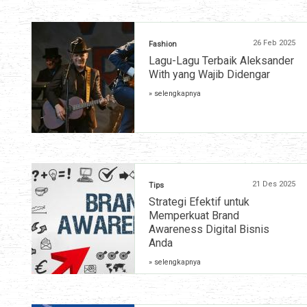
26 Feb 2025
Fashion
Lagu-Lagu Terbaik Aleksander
With yang Wajib Didengar
» selengkapnya
21 Des 2025
Tips
Strategi Efektif untuk
Memperkuat Brand
Awareness Digital Bisnis
Anda
» selengkapnya