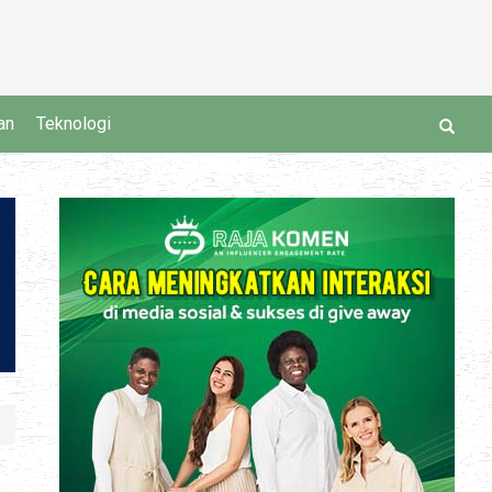
an
Teknologi