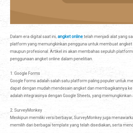
Dalam era digital saat ini,
angket online
telah menjadi alat yang s
platform yang memungkinkan pengguna untuk membuat angket seca
maupun profesional. Artikel ini akan membahas sepuluh platform 
penggunaan angket online dalam penelitian.
1. Google Forms
Google Forms adalah salah satu platform paling populer untuk 
dapat dengan mudah mendesain angket dan membagikannya ke b
adalah integrasinya dengan Google Sheets, yang memungkinkan a
2. SurveyMonkey
Meskipun memiliki versi berbayar, SurveyMonkey juga menawarka
memilih dari berbagai template yang telah disediakan, serta menda