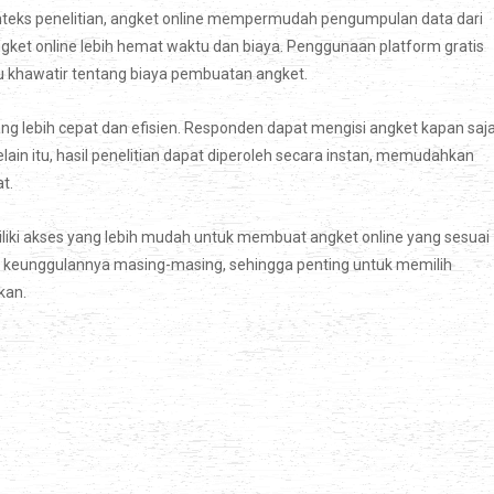
teks penelitian, angket online mempermudah pengumpulan data dari
angket online lebih hemat waktu dan biaya. Penggunaan platform gratis
lu khawatir tentang biaya pembuatan angket.
 lebih cepat dan efisien. Responden dapat mengisi angket kapan saj
ain itu, hasil penelitian dapat diperoleh secara instan, memudahkan
t.
miliki akses yang lebih mudah untuk membuat angket online yang sesuai
an keunggulannya masing-masing, sehingga penting untuk memilih
kan.