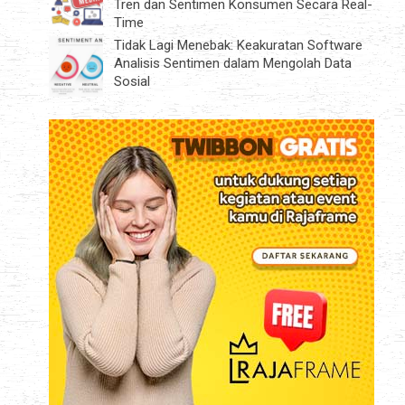
Tren dan Sentimen Konsumen Secara Real-
Time
Tidak Lagi Menebak: Keakuratan Software
Analisis Sentimen dalam Mengolah Data
Sosial
i