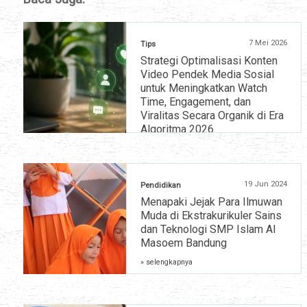
7 Mei 2026
Tips
Strategi Optimalisasi Konten
Video Pendek Media Sosial
untuk Meningkatkan Watch
Time, Engagement, dan
Viralitas Secara Organik di Era
Algoritma 2026
» selengkapnya
19 Jun 2024
Pendidikan
Menapaki Jejak Para Ilmuwan
Muda di Ekstrakurikuler Sains
dan Teknologi SMP Islam Al
Masoem Bandung
» selengkapnya