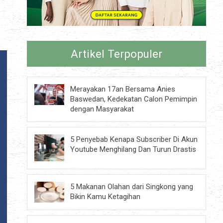
Artikel Terpopuler
Merayakan 17an Bersama Anies
Baswedan, Kedekatan Calon Pemimpin
dengan Masyarakat
5 Penyebab Kenapa Subscriber Di Akun
Youtube Menghilang Dan Turun Drastis
5 Makanan Olahan dari Singkong yang
Bikin Kamu Ketagihan