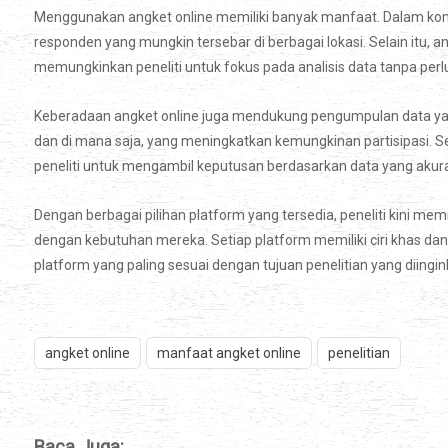
Menggunakan angket online memiliki banyak manfaat. Dalam kon
responden yang mungkin tersebar di berbagai lokasi. Selain itu, 
memungkinkan peneliti untuk fokus pada analisis data tanpa per
Keberadaan angket online juga mendukung pengumpulan data yang
dan di mana saja, yang meningkatkan kemungkinan partisipasi. Sel
peneliti untuk mengambil keputusan berdasarkan data yang akura
Dengan berbagai pilihan platform yang tersedia, peneliti kini me
dengan kebutuhan mereka. Setiap platform memiliki ciri khas d
platform yang paling sesuai dengan tujuan penelitian yang diingin
angket online
manfaat angket online
penelitian
Baca Juga: