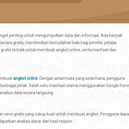
angat penting untuk mengumpulkan data dan informasi. Ada banyak
ra gratis, memberikan kemudahan baik bagi peneliti, pelajar,
gratis terbaik untuk membuat angket online, serta manfaat dari
membuat
angket online
. Dengan antarmuka yang sederhana, pengguna
erbagai pihak. Salah satu manfaat utama menggunakan Google For
nalisis data secara langsung.
n versi gratis yang cukup kuat untuk membuat angket. Pengguna dapa
patkan analisis dasar dari hasil respon.