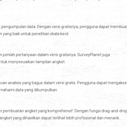
uk pengumpulan data. Dengan versi gratisnya, pengguna dapat membua
yang baik untuk penelitian skala kecil.
 jumlah pertanyaan dalam versi gratisnya. SurveyPlanet juga
ntuk menyesuaikan tampilan angket.
analisis yang bagus dalam versi gratis. Pengguna dapat mengakse
emahami data yang dikumpulkan.
 pembuatan angket yang komprehensif. Dengan fungsi drag-and-dro
et yang dihasilkan dapat terlihat lebih profesional dan menarik.