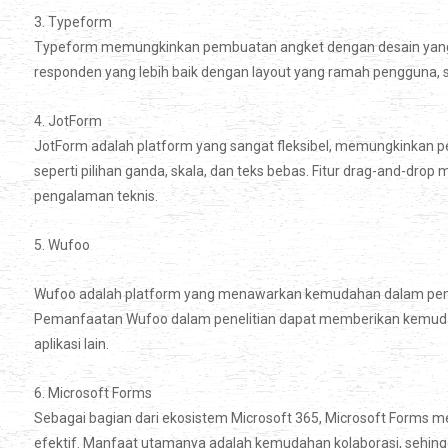
3. Typeform
Typeform memungkinkan pembuatan angket dengan desain yang m
responden yang lebih baik dengan layout yang ramah pengguna, 
4. JotForm
JotForm adalah platform yang sangat fleksibel, memungkinkan 
seperti pilihan ganda, skala, dan teks bebas. Fitur drag-and-dr
pengalaman teknis.
5. Wufoo
Wufoo adalah platform yang menawarkan kemudahan dalam pembua
Pemanfaatan Wufoo dalam penelitian dapat memberikan kemudaha
aplikasi lain.
6. Microsoft Forms
Sebagai bagian dari ekosistem Microsoft 365, Microsoft Form
efektif. Manfaat utamanya adalah kemudahan kolaborasi, sehin