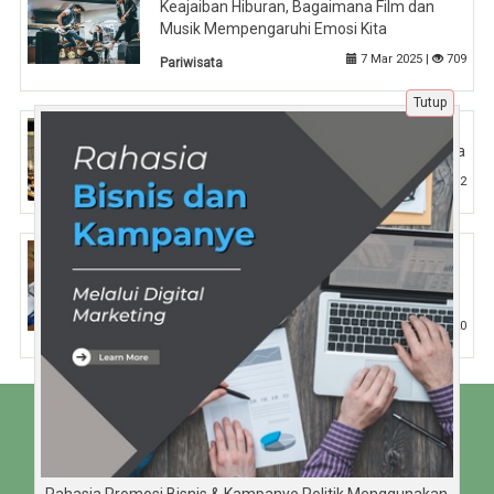
Keajaiban Hiburan, Bagaimana Film dan
Musik Mempengaruhi Emosi Kita
7 Mar 2025 |
709
Pariwisata
Tutup
Dinamika Politik dan Korupsi: Kasus
Anggota DPR yang Mengguncang Indonesia
28 Apr 2025 |
472
Politik
Backlink Berkualitas menurut Google:
Apakah Link dari Media Sosial
Berpengaruh?
23 Mar 2025 |
520
Tips
Beranda
Tentang Kami
Disclaimer