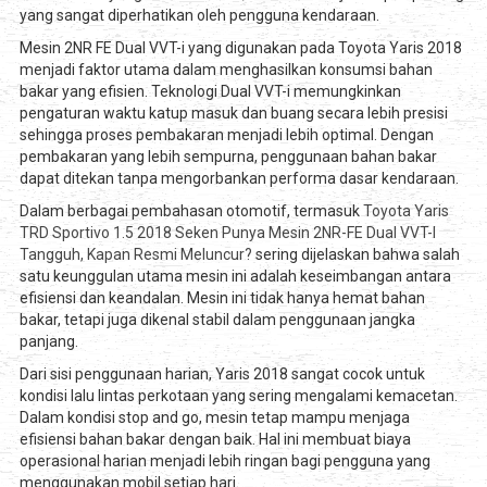
yang sangat diperhatikan oleh pengguna kendaraan.
Mesin 2NR FE Dual VVT-i yang digunakan pada Toyota Yaris 2018
menjadi faktor utama dalam menghasilkan konsumsi bahan
bakar yang efisien. Teknologi Dual VVT-i memungkinkan
pengaturan waktu katup masuk dan buang secara lebih presisi
sehingga proses pembakaran menjadi lebih optimal. Dengan
pembakaran yang lebih sempurna, penggunaan bahan bakar
dapat ditekan tanpa mengorbankan performa dasar kendaraan.
Dalam berbagai pembahasan otomotif, termasuk
Toyota Yaris
TRD Sportivo 1.5 2018 Seken Punya Mesin 2NR-FE Dual VVT-I
Tangguh, Kapan Resmi Meluncur?
sering dijelaskan bahwa salah
satu keunggulan utama mesin ini adalah keseimbangan antara
efisiensi dan keandalan. Mesin ini tidak hanya hemat bahan
bakar, tetapi juga dikenal stabil dalam penggunaan jangka
panjang.
Dari sisi penggunaan harian, Yaris 2018 sangat cocok untuk
kondisi lalu lintas perkotaan yang sering mengalami kemacetan.
Dalam kondisi stop and go, mesin tetap mampu menjaga
efisiensi bahan bakar dengan baik. Hal ini membuat biaya
operasional harian menjadi lebih ringan bagi pengguna yang
menggunakan mobil setiap hari.