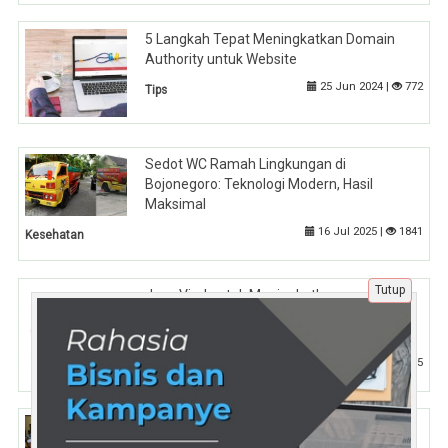
5 Langkah Tepat Meningkatkan Domain
Authority untuk Website
25 Jun 2024 |
772
Tips
Sedot WC Ramah Lingkungan di
Bojonegoro: Teknologi Modern, Hasil
Maksimal
16 Jul 2025 |
1841
Kesehatan
Tutup
Jasa Viral untuk Meningkatkan
Engagement: Panduan Cara Membuat
Postingan Viral di Rajakomen.com
15 Mei 2025 |
445
Tips
Profil Daniel Mutaqien Syafiuddin (Golkar)
Daerah Pemilihan Jawa Barat VIII: Jejak