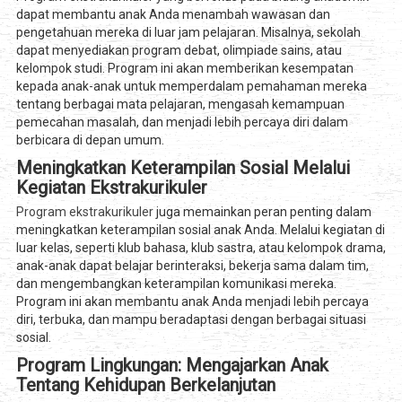
dapat membantu anak Anda menambah wawasan dan
pengetahuan mereka di luar jam pelajaran. Misalnya, sekolah
dapat menyediakan program debat, olimpiade sains, atau
kelompok studi. Program ini akan memberikan kesempatan
kepada anak-anak untuk memperdalam pemahaman mereka
tentang berbagai mata pelajaran, mengasah kemampuan
pemecahan masalah, dan menjadi lebih percaya diri dalam
berbicara di depan umum.
Meningkatkan Keterampilan Sosial Melalui
Kegiatan Ekstrakurikuler
Program ekstrakurikuler
juga memainkan peran penting dalam
meningkatkan keterampilan sosial anak Anda. Melalui kegiatan di
luar kelas, seperti klub bahasa, klub sastra, atau kelompok drama,
anak-anak dapat belajar berinteraksi, bekerja sama dalam tim,
dan mengembangkan keterampilan komunikasi mereka.
Program ini akan membantu anak Anda menjadi lebih percaya
diri, terbuka, dan mampu beradaptasi dengan berbagai situasi
sosial.
Program Lingkungan: Mengajarkan Anak
Tentang Kehidupan Berkelanjutan