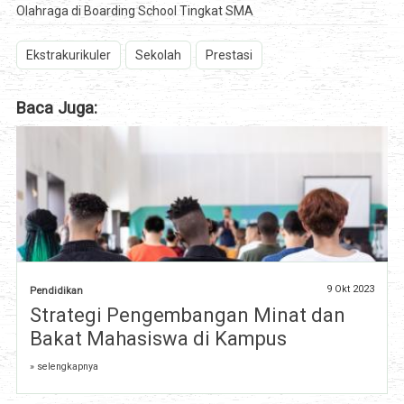
Olahraga di Boarding School Tingkat SMA
Ekstrakurikuler
Sekolah
Prestasi
Baca Juga:
9 Okt 2023
Pendidikan
Strategi Pengembangan Minat dan
Bakat Mahasiswa di Kampus
» selengkapnya