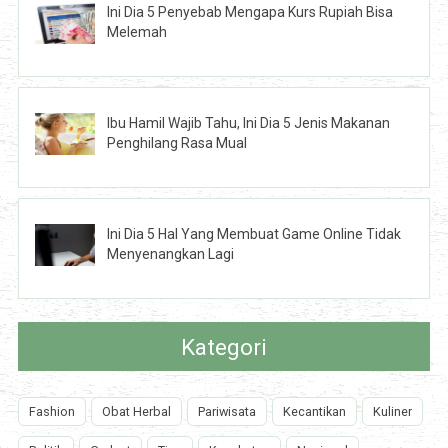
Ini Dia 5 Penyebab Mengapa Kurs Rupiah Bisa
Melemah
Ibu Hamil Wajib Tahu, Ini Dia 5 Jenis Makanan
Penghilang Rasa Mual
Ini Dia 5 Hal Yang Membuat Game Online Tidak
Menyenangkan Lagi
Kategori
Fashion
Obat Herbal
Pariwisata
Kecantikan
Kuliner