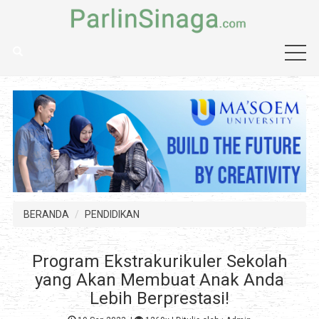
BERANDA
PENDIDIKAN
Program Ekstrakurikuler Sekolah
yang Akan Membuat Anak Anda
Lebih Berprestasi!