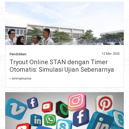
12 Mar 2025
Pendidikan
Tryout Online STAN dengan Timer
Otomatis: Simulasi Ujian Sebenarnya
» selengkapnya