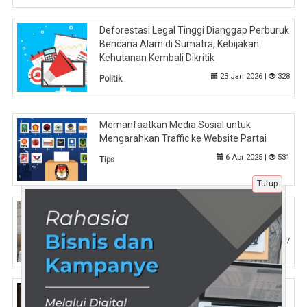
Deforestasi Legal Tinggi Dianggap Perburuk
Bencana Alam di Sumatra, Kebijakan
Kehutanan Kembali Dikritik
23 Jan 2026 |
328
Politik
Memanfaatkan Media Sosial untuk
Mengarahkan Traffic ke Website Partai
6 Apr 2025 |
531
Tips
Tutup
Review Lengkap Tryout Online Seleksi
BUMN 2025: Mana yang Paling Akurat?
8 Mei 2025 |
627
Pendidikan
Lakukan 5 Tahap ini Untuk Mengajari Anak
Mengaji di Usia Dini