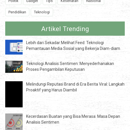
Politik
Gadget
Tips
Kesehatan
Nasional
Pendidikan
Teknologi
Artikel Trending
Lebih dari Sekadar Melihat Feed: Teknologi
Pemantauan Media Sosial yang Bekerja Diam-diam
Teknologi Analisis Sentimen: Menyederhanakan
Proses Pengambilan Keputusan
Melindungi Reputasi Brand di Era Berita Viral: Langkah
Proaktif yang Harus Diambil
Kecerdasan Buatan yang Bisa Merasa: Masa Depan
Analisis Sentimen