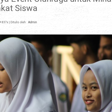
kat Siswa
837x
| Ditulis oleh :
Admin