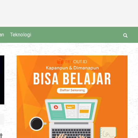
an
Teknologi
t