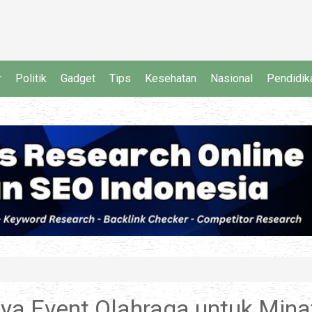
r
Politik
Gadget
Tips
Kesehatan
Nasional
Pendidik
nya Event Olahraga untuk Mina