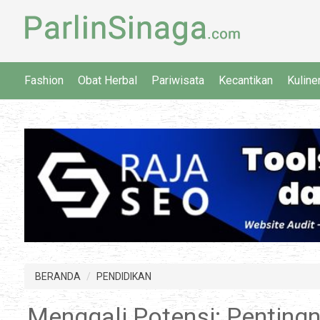
Fashion
Obat Herbal
Pariwisata
Kecantikan
Kuline
BERANDA
PENDIDIKAN
Menggali Potensi: Penting