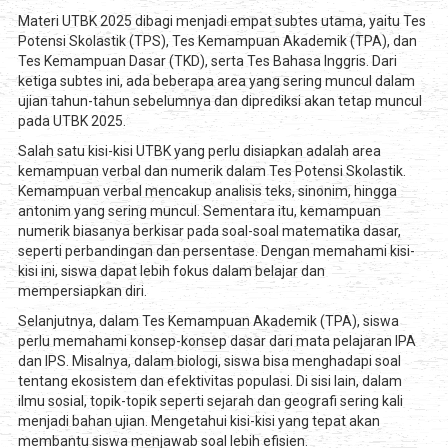
Materi UTBK 2025 dibagi menjadi empat subtes utama, yaitu Tes
Potensi Skolastik (TPS), Tes Kemampuan Akademik (TPA), dan
Tes Kemampuan Dasar (TKD), serta Tes Bahasa Inggris. Dari
ketiga subtes ini, ada beberapa area yang sering muncul dalam
ujian tahun-tahun sebelumnya dan diprediksi akan tetap muncul
pada UTBK 2025.
Salah satu kisi-kisi UTBK yang perlu disiapkan adalah area
kemampuan verbal dan numerik dalam Tes Potensi Skolastik.
Kemampuan verbal mencakup analisis teks, sinonim, hingga
antonim yang sering muncul. Sementara itu, kemampuan
numerik biasanya berkisar pada soal-soal matematika dasar,
seperti perbandingan dan persentase. Dengan memahami kisi-
kisi ini, siswa dapat lebih fokus dalam belajar dan
mempersiapkan diri.
Selanjutnya, dalam Tes Kemampuan Akademik (TPA), siswa
perlu memahami konsep-konsep dasar dari mata pelajaran IPA
dan IPS. Misalnya, dalam biologi, siswa bisa menghadapi soal
tentang ekosistem dan efektivitas populasi. Di sisi lain, dalam
ilmu sosial, topik-topik seperti sejarah dan geografi sering kali
menjadi bahan ujian. Mengetahui kisi-kisi yang tepat akan
membantu siswa menjawab soal lebih efisien.