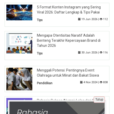
5 Format Konten Instagram yang Sering
Viral 2026: Daftar Lengkap & Tips Pakai
19 Jun 2026 |
112
Tips
Mengapa Otentisitas Naratif Adalah
Benteng Terakhir Kepercayaan Brand di
Tahun 2026
30 Jun 2026 |
116
Tips
Menggali Potensi: Pentingnya Event
Olahraga untuk Minat dan Bakat Siswa
4 Nov 2024 |
838
Pendidikan
Tutup
Rahasia Sukses Alumni: Lolos dari STAN
dengan Tryout Online STAN Seleksi
Administrasi Hingga Tahap Ujian Akademik