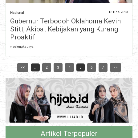
13 Des 2023
Nasional
Gubernur Terbodoh Oklahoma Kevin
Stitt, Akibat Kebijakan yang Kurang
Proaktif
» selengkapnya
<<
...
2
3
4
5
6
7
>>
Artikel Terpopuler