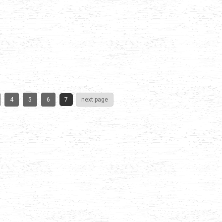
4
5
6
7
next page