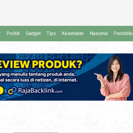
r
Politik
Gadget
Tips
Kesehatan
Nasional
Pendidik