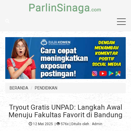
BERANDA
PENDIDIKAN
Tryout Gratis UNPAD: Langkah Awal
Menuju Fakultas Favorit di Bandung
12 Mei 2025
|
576x
| Ditulis oleh :
Admin