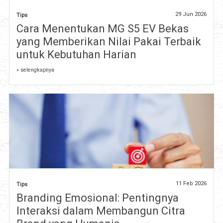
29 Jun 2026
Tips
Cara Menentukan MG S5 EV Bekas
yang Memberikan Nilai Pakai Terbaik
untuk Kebutuhan Harian
» selengkapnya
11 Feb 2026
Tips
Branding Emosional: Pentingnya
Interaksi dalam Membangun Citra