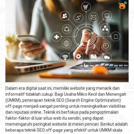
Dalam era digital saat ini, memiliki website yang menarik dan
informatif tidaklah cukup. Bagi Usaha Mikro Kecil dan Menengah
(UMKM), penerapan teknik SEO (Search Engine Optimization)
off-page menjadi sangat penting untuk meningkatkan visibilitas
dan reputasi online. Teknik ini berfokus pada pengoptimalan
faktor-faktor di luar situs web itu sendiri, yang dapat
memengaruhi peringkat website di mesin pencari. Berikut adalah
beberapa teknik SEO off-page yang efektif untuk UMKM skala