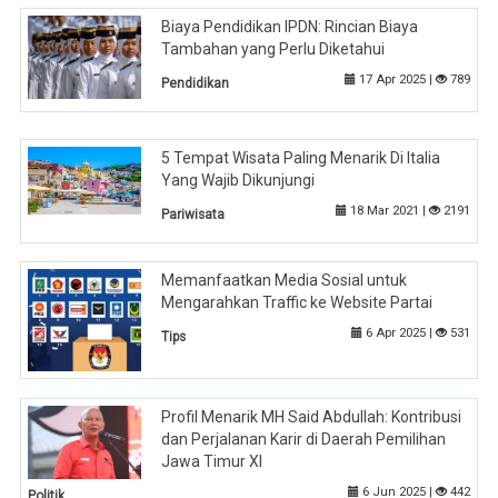
Biaya Pendidikan IPDN: Rincian Biaya
Tambahan yang Perlu Diketahui
17 Apr 2025 |
789
Pendidikan
5 Tempat Wisata Paling Menarik Di Italia
Yang Wajib Dikunjungi
18 Mar 2021 |
2191
Pariwisata
Memanfaatkan Media Sosial untuk
Mengarahkan Traffic ke Website Partai
6 Apr 2025 |
531
Tips
Profil Menarik MH Said Abdullah: Kontribusi
dan Perjalanan Karir di Daerah Pemilihan
Jawa Timur XI
6 Jun 2025 |
442
Politik