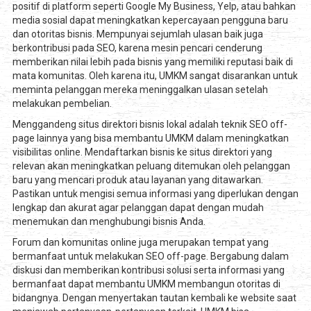
positif di platform seperti Google My Business, Yelp, atau bahkan
media sosial dapat meningkatkan kepercayaan pengguna baru
dan otoritas bisnis. Mempunyai sejumlah ulasan baik juga
berkontribusi pada SEO, karena mesin pencari cenderung
memberikan nilai lebih pada bisnis yang memiliki reputasi baik di
mata komunitas. Oleh karena itu, UMKM sangat disarankan untuk
meminta pelanggan mereka meninggalkan ulasan setelah
melakukan pembelian.
Menggandeng situs direktori bisnis lokal adalah teknik SEO off-
page lainnya yang bisa membantu UMKM dalam meningkatkan
visibilitas online. Mendaftarkan bisnis ke situs direktori yang
relevan akan meningkatkan peluang ditemukan oleh pelanggan
baru yang mencari produk atau layanan yang ditawarkan.
Pastikan untuk mengisi semua informasi yang diperlukan dengan
lengkap dan akurat agar pelanggan dapat dengan mudah
menemukan dan menghubungi bisnis Anda.
Forum dan komunitas online juga merupakan tempat yang
bermanfaat untuk melakukan SEO off-page. Bergabung dalam
diskusi dan memberikan kontribusi solusi serta informasi yang
bermanfaat dapat membantu UMKM membangun otoritas di
bidangnya. Dengan menyertakan tautan kembali ke website saat