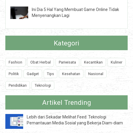
Ini Dia 5 Hal Yang Membuat Game Online Tidak
Menyenangkan Lagi
Kategori
Fashion
Obat Herbal
Pariwisata
Kecantikan
Kuliner
Politik
Gadget
Tips
Kesehatan
Nasional
Pendidikan
Teknologi
Artikel Trending
Lebih dari Sekadar Melihat Feed: Teknologi
Pemantauan Media Sosial yang Bekerja Diam-diam