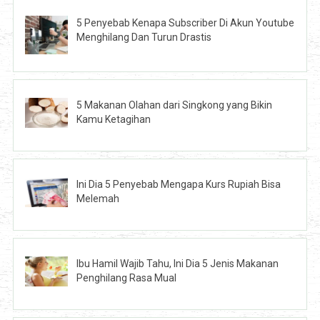
5 Penyebab Kenapa Subscriber Di Akun Youtube
Menghilang Dan Turun Drastis
5 Makanan Olahan dari Singkong yang Bikin
Kamu Ketagihan
Ini Dia 5 Penyebab Mengapa Kurs Rupiah Bisa
Melemah
Ibu Hamil Wajib Tahu, Ini Dia 5 Jenis Makanan
Penghilang Rasa Mual