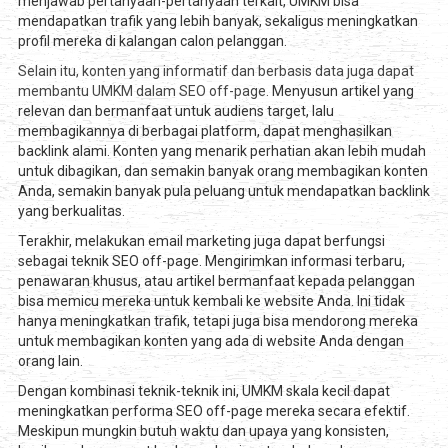
menjawab pertanyaan-pertanyaan terkait, UMKM bisa
mendapatkan trafik yang lebih banyak, sekaligus meningkatkan
profil mereka di kalangan calon pelanggan.
Selain itu, konten yang informatif dan berbasis data juga dapat
membantu UMKM dalam SEO off-page.
Menyusun artikel yang
relevan dan bermanfaat untuk audiens target, lalu
membagikannya di berbagai platform, dapat menghasilkan
backlink alami. Konten yang menarik perhatian akan lebih mudah
untuk dibagikan, dan semakin banyak orang membagikan konten
Anda, semakin banyak pula peluang untuk mendapatkan backlink
yang berkualitas.
Terakhir, melakukan email marketing juga dapat berfungsi
sebagai teknik SEO off-page. Mengirimkan informasi terbaru,
penawaran khusus, atau artikel bermanfaat kepada pelanggan
bisa memicu mereka untuk kembali ke website Anda. Ini tidak
hanya meningkatkan trafik, tetapi juga bisa mendorong mereka
untuk membagikan konten yang ada di website Anda dengan
orang lain.
Dengan kombinasi teknik-teknik ini, UMKM skala kecil dapat
meningkatkan performa SEO off-page mereka secara efektif.
Meskipun mungkin butuh waktu dan upaya yang konsisten,