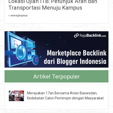
Lokasi Ujian ITB: Petunjuk Arah dan
Transportasi Menuju Kampus
» selengkapnya
Artikel Terpopuler
Merayakan 17an Bersama Anies Baswedan,
Kedekatan Calon Pemimpin dengan Masyarakat