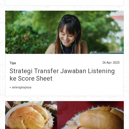
26 Apr 2025
Tips
Strategi Transfer Jawaban Listening
ke Score Sheet
» selengkapnya