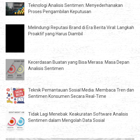
Teknologi Analisis Sentimen: Menyederhanakan
Proses Pengambilan Keputusan
Melindungi Reputasi Brand di Era Berita Viral: Langkah
Proaktif yang Harus Diambil
Kecerdasan Buatan yang Bisa Merasa: Masa Depan
Analisis Sentimen
Teknik Pemantauan Sosial Media: Membaca Tren dan
Sentimen Konsumen Secara Real-Time
Tidak Lagi Menebak: Keakuratan Software Analisis
Sentimen dalam Mengolah Data Sosial