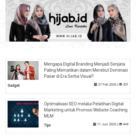
Mengapa Digital Branding Menjadi Senjata
Paling Mematikan dalam Merebut Dominasi
Pasar di Era Serba Visual?
27 Feb 2026 |
321
Gadget
Optimalisasi SEO melalui Pelatihan Digital
Marketing untuk Promosi Website Coaching
MLM
11 Jun 2025 |
444
Tips