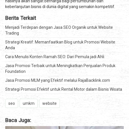
hasilnya akan sangat berharga bagi pertumbuhan dan
keberlanjutan bisnis di dunia digital yang semakin kompetitif.
Berita Terkait
Menjadi Terdepan dengan Jasa SEO Organik untuk Website
Trading
Strategi Kreatif: Memanfaatkan Blog untuk Promosi Website
Anda
Cara Menulis Konten Ramah SEO: Dari Pemula jadi Ahli
Jasa Promosi Terbaik untuk Meningkatkan Penjualan Produk
Foundation
Jasa Promosi MLM yang Efektif melalui RajaBacklink.com
Strategi Promosi Efektif untuk Rental Motor dalam Bisnis Wisata
seo
umkm
website
Baca Juga: