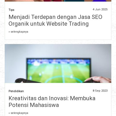
4 Jun 2025
Tips
Menjadi Terdepan dengan Jasa SEO
Organik untuk Website Trading
» selengkapnya
8 Sep 2023
Pendidikan
Kreativitas dan Inovasi: Membuka
Potensi Mahasiswa
» selengkapnya