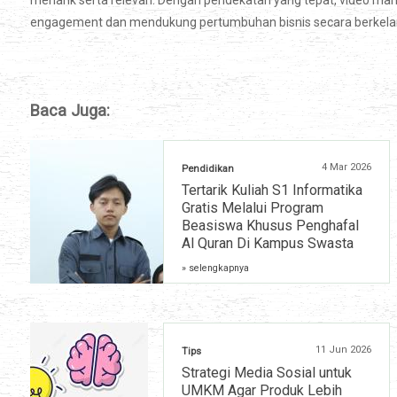
menarik serta relevan. Dengan pendekatan yang tepat, video mar
engagement dan mendukung pertumbuhan bisnis secara berkelan
Baca Juga:
4 Mar 2026
Pendidikan
Tertarik Kuliah S1 Informatika
Gratis Melalui Program
Beasiswa Khusus Penghafal
Al Quran Di Kampus Swasta
» selengkapnya
11 Jun 2026
Tips
Strategi Media Sosial untuk
UMKM Agar Produk Lebih