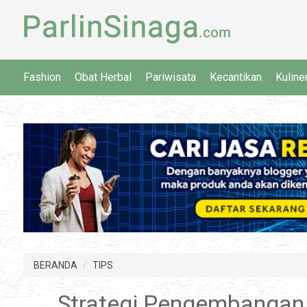
Fashion
Obat Herbal
Pariwisata
Kecantikan
Kuline
BERANDA
TIPS
Strategi Pengembangan 