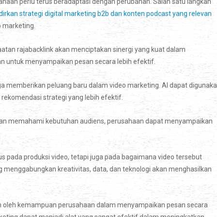
ahaan perlu terus beradaptasi dengan perubahan. Salah satu langkah
dirkan strategi digital marketing b2b dan konten podcast yang relevan
 marketing.
faatan rajabacklink akan menciptakan sinergi yang kuat dalam
 untuk menyampaikan pesan secara lebih efektif.
uga memberikan peluang baru dalam video marketing. AI dapat digunak
ekomendasi strategi yang lebih efektif.
Dengan memahami kebutuhan audiens, perusahaan dapat menyampaikan
 pada produksi video, tetapi juga pada bagaimana video tersebut
g menggabungkan kreativitas, data, dan teknologi akan menghasilkan
ntukan oleh kemampuan perusahaan dalam menyampaikan pesan secara