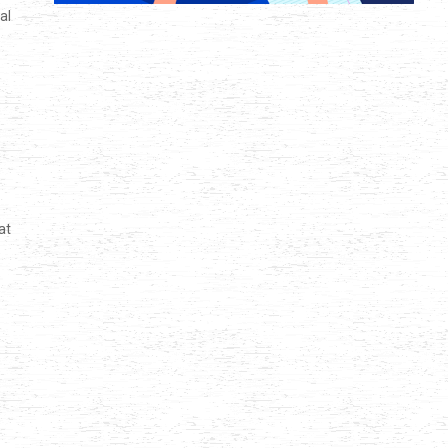
al
at