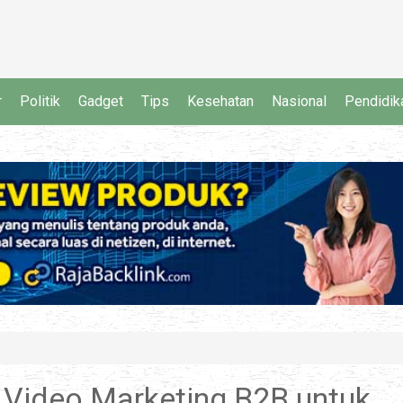
r
Politik
Gadget
Tips
Kesehatan
Nasional
Pendidik
Video Marketing B2B untuk